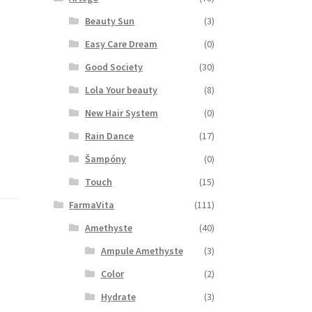
Beauty Sun
(3)
Easy Care Dream
(0)
Good Society
(30)
Lola Your beauty
(8)
New Hair System
(0)
Rain Dance
(17)
Šampóny
(0)
Touch
(15)
FarmaVita
(111)
Amethyste
(40)
Ampule Amethyste
(3)
Color
(2)
Hydrate
(3)