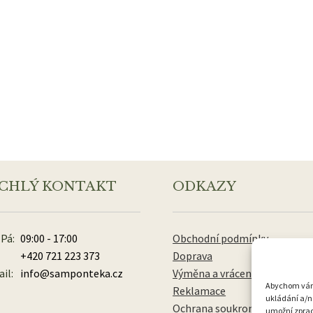
CHLÝ KONTAKT
ODKAZY
 Pá:
09:00 - 17:00
Obchodní podmínky
+420 721 223 373
Doprava
il:
info@samponteka.cz
Výměna a vrácení zboží
Abychom vám p
Reklamace
ukládání a/n
Ochrana soukromí
umožní zpraco