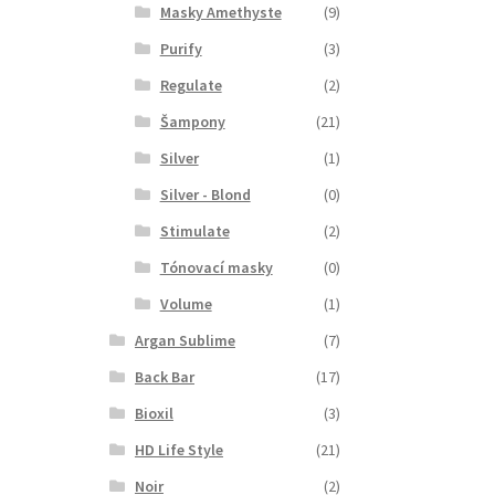
Masky Amethyste
(9)
Purify
(3)
Regulate
(2)
Šampony
(21)
Silver
(1)
Silver - Blond
(0)
Stimulate
(2)
Tónovací masky
(0)
Volume
(1)
Argan Sublime
(7)
Back Bar
(17)
Bioxil
(3)
HD Life Style
(21)
Noir
(2)