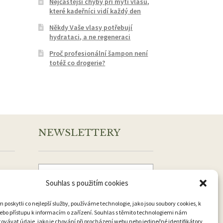
Nejčastější chyby při mytí vlasů,
které kadeřníci vidí každý den
Někdy Vaše vlasy potřebují
hydrataci, a ne regeneraci
Proč profesionální šampon není
totéž co drogerie?
NEWSLETTERY
Souhlas s použitím cookies
Přihlásit k odběru
oskytli co nejlepší služby, používáme technologie, jako jsou soubory cookies, k
ebo přístupu k informacím o zařízení. Souhlas s těmito technologiemi nám
vávat údaje, jako je chování při procházení webu nebo jedinečné identifikátory