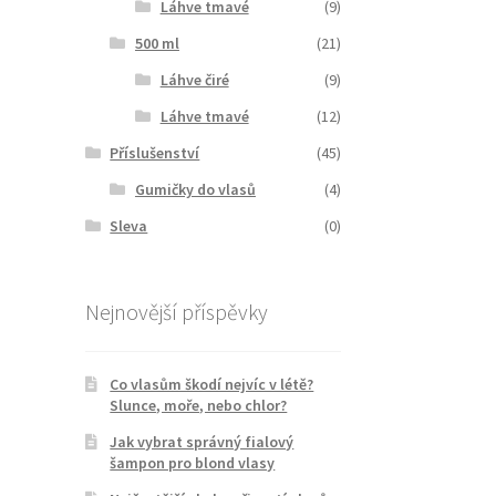
Láhve tmavé
(9)
500 ml
(21)
Láhve čiré
(9)
Láhve tmavé
(12)
Příslušenství
(45)
Gumičky do vlasů
(4)
Sleva
(0)
Nejnovější příspěvky
Co vlasům škodí nejvíc v létě?
Slunce, moře, nebo chlor?
Jak vybrat správný fialový
šampon pro blond vlasy