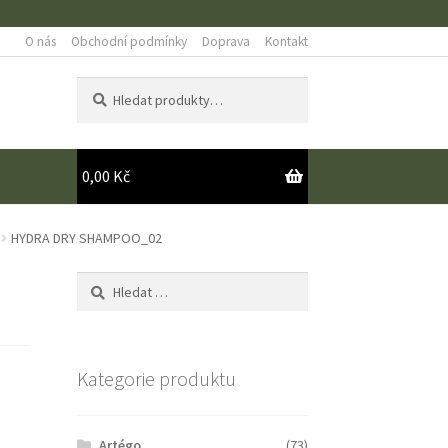
O nás
Obchodní podmínky
Doprava
Kontakt
Hledat:
Hledat
0,00
Kč
Y
HYDRA DRY SHAMPOO_02
Vyhledávání
Kategorie produktu
Artégo
(73)