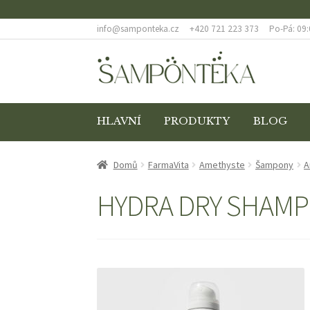
info@samponteka.cz
+420 721 223 373
Po-Pá: 09:
Přeskočit
Přejít
na
k
navigaci
obsahu
webu
HLAVNÍ
PRODUKTY
BLOG
ÚVODNÍ STRÁNKA
BLOG
COOKIES
DOPRAVA
Domů
FarmaVita
Amethyste
Šampony
A
ODSTOUPENÍ OD SMLOUVY
POKLADNA
REKL
HYDRA DRY SHAM
ZÁSADY OCHRANY OSOBNÍCH ÚDAJŮ
ZBOŽÍ 