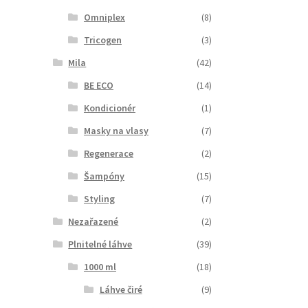
Omniplex
(8)
Tricogen
(3)
Mila
(42)
BE ECO
(14)
Kondicionér
(1)
Masky na vlasy
(7)
Regenerace
(2)
Šampóny
(15)
Styling
(7)
Nezařazené
(2)
Plnitelné láhve
(39)
1000 ml
(18)
Láhve čiré
(9)