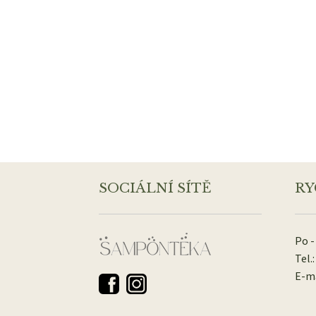
SOCIÁLNÍ SÍTĚ
RY
Po -
Tel.:
E-ma