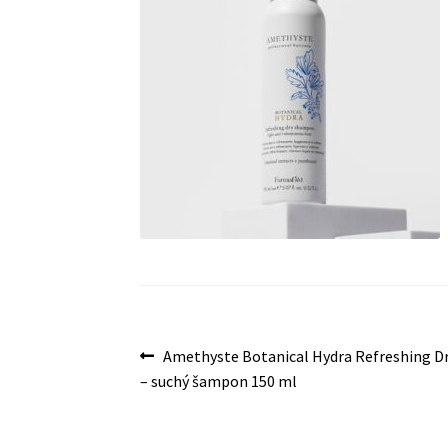
Navigace
Předchozí
Amethyste Botanical Hydra Refreshing 
příspěvek:
– suchý šampon 150 ml
pro
příspěvek