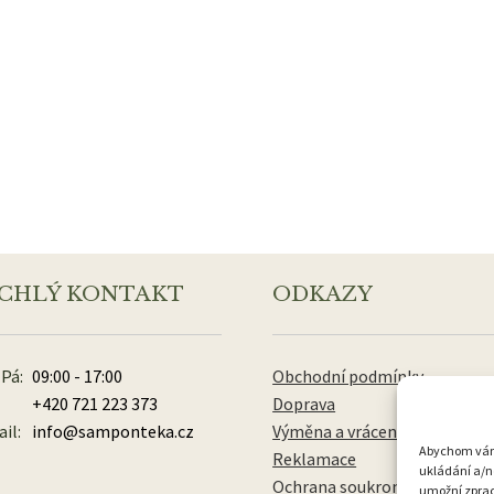
CHLÝ KONTAKT
ODKAZY
 Pá:
09:00 - 17:00
Obchodní podmínky
+420 721 223 373
Doprava
il:
info@samponteka.cz
Výměna a vrácení zboží
Abychom vám p
Reklamace
ukládání a/n
Ochrana soukromí
umožní zpraco