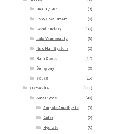
Beauty Sun
(3)
Easy Care Dream
(0)
Good Society
(30)
Lola Your beauty
(8)
New Hair System
(0)
Rain Dance
(17)
Šampóny
(0)
Touch
(15)
FarmaVita
(111)
Amethyste
(40)
Ampule Amethyste
(3)
Color
(2)
Hydrate
(3)