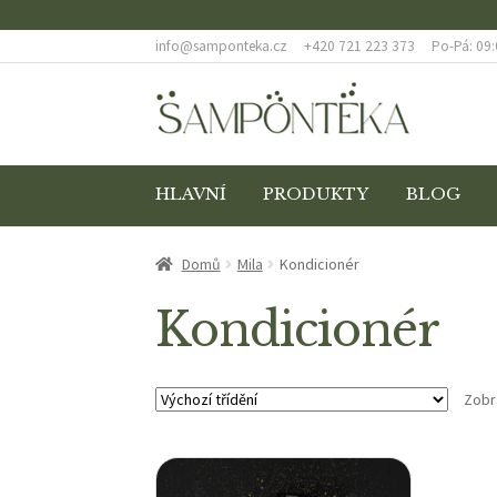
info@samponteka.cz
+420 721 223 373
Po-Pá: 09:
Přeskočit
Přejít
na
k
navigaci
obsahu
webu
HLAVNÍ
PRODUKTY
BLOG
ÚVODNÍ STRÁNKA
BLOG
COOKIES
DOPRAVA
Domů
Mila
Kondicionér
ODSTOUPENÍ OD SMLOUVY
POKLADNA
REKL
Kondicionér
ZÁSADY OCHRANY OSOBNÍCH ÚDAJŮ
ZBOŽÍ 
Zobr