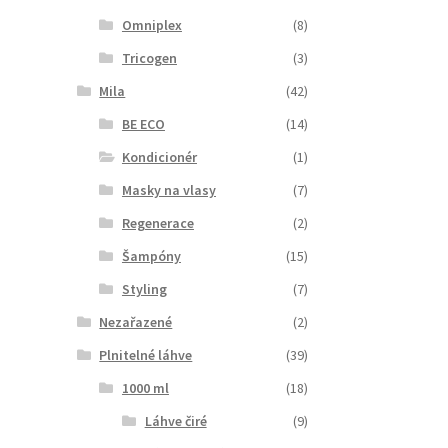
Omniplex
(8)
Tricogen
(3)
Mila
(42)
BE ECO
(14)
Kondicionér
(1)
Masky na vlasy
(7)
Regenerace
(2)
Šampóny
(15)
Styling
(7)
Nezařazené
(2)
Plnitelné láhve
(39)
1000 ml
(18)
Láhve čiré
(9)