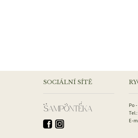
SOCIÁLNÍ SÍTĚ
RY
Po -
Tel.:
E-ma