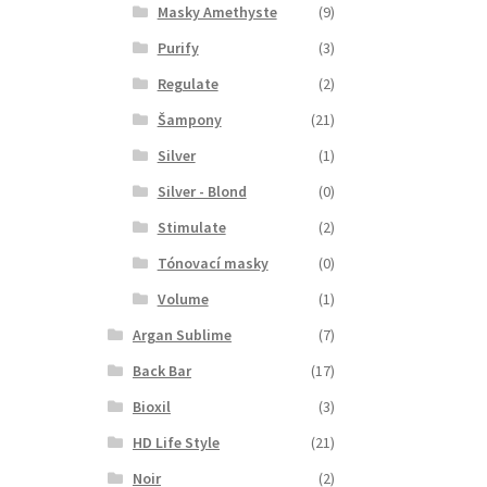
Masky Amethyste
(9)
Purify
(3)
Regulate
(2)
Šampony
(21)
Silver
(1)
Silver - Blond
(0)
Stimulate
(2)
Tónovací masky
(0)
Volume
(1)
Argan Sublime
(7)
Back Bar
(17)
Bioxil
(3)
HD Life Style
(21)
Noir
(2)