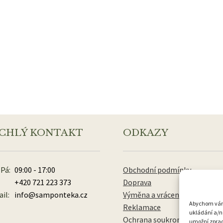
CHLÝ KONTAKT
ODKAZY
 Pá:
09:00 - 17:00
Obchodní podmínky
+420 721 223 373
Doprava
il:
info@samponteka.cz
Výměna a vrácení zboží
Abychom vám p
Reklamace
ukládání a/n
Ochrana soukromí
umožní zpraco