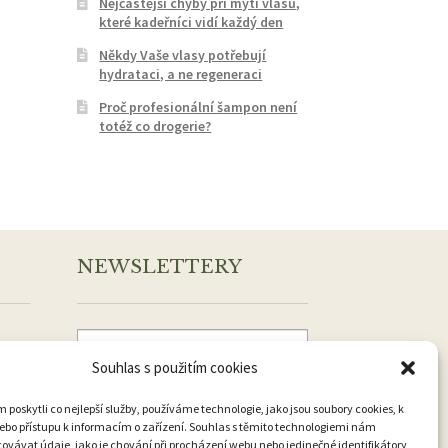
Nejčastější chyby při mytí vlasů,
které kadeřníci vidí každý den
Někdy Vaše vlasy potřebují
hydrataci, a ne regeneraci
Proč profesionální šampon není
totéž co drogerie?
NEWSLETTERY
Souhlas s použitím cookies
Přihlásit k odběru
oskytli co nejlepší služby, používáme technologie, jako jsou soubory cookies, k
ebo přístupu k informacím o zařízení. Souhlas s těmito technologiemi nám
vávat údaje, jako je chování při procházení webu nebo jedinečné identifikátory