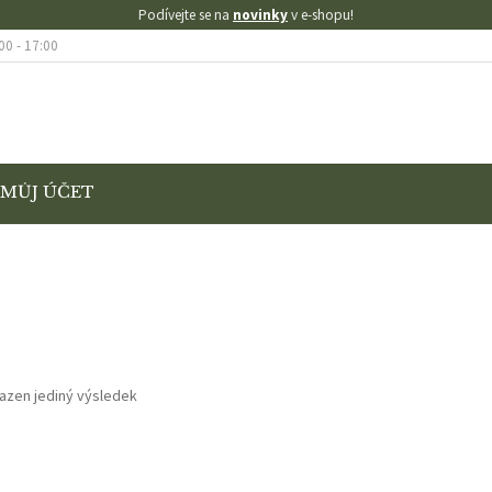
Podívejte se na
novinky
v e-shopu!
00 - 17:00
MŮJ ÚČET
KONTAKT
KOŠÍK
MŮJ ÚČET
O NÁS
OBCHOD
OBCHODNÍ PODMÍNK
AMACE
VÝMĚNA A VRÁCENÍ ZBOŽÍ
SE SLEVOU
ZKUŠEBNÍ STRÁNKA
azen jediný výsledek