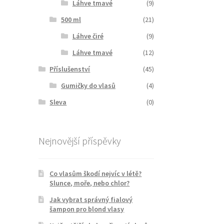
Láhve tmavé
(9)
500 ml
(21)
Láhve čiré
(9)
Láhve tmavé
(12)
Příslušenství
(45)
Gumičky do vlasů
(4)
Sleva
(0)
Nejnovější příspěvky
Co vlasům škodí nejvíc v létě?
Slunce, moře, nebo chlor?
Jak vybrat správný fialový
šampon pro blond vlasy