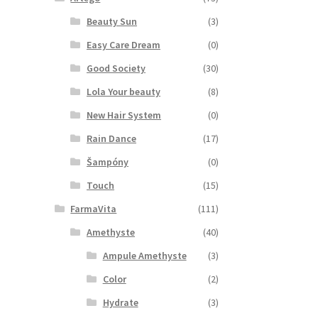
Beauty Sun
(3)
Easy Care Dream
(0)
Good Society
(30)
Lola Your beauty
(8)
New Hair System
(0)
Rain Dance
(17)
Šampóny
(0)
Touch
(15)
FarmaVita
(111)
Amethyste
(40)
Ampule Amethyste
(3)
Color
(2)
Hydrate
(3)