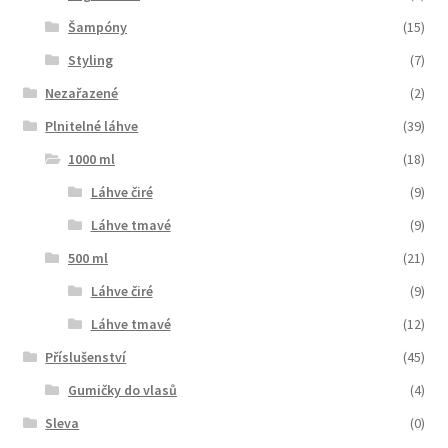
Šampóny
(15)
Styling
(7)
Nezařazené
(2)
Plnitelné láhve
(39)
1000 ml
(18)
Láhve čiré
(9)
Láhve tmavé
(9)
500 ml
(21)
Láhve čiré
(9)
Láhve tmavé
(12)
Příslušenství
(45)
Gumičky do vlasů
(4)
Sleva
(0)