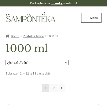
Podívejte se na
novinky
v e-shopu!
Přeskočit
Přejít
Menu
na
k
navigaci
obsahu
Úvodní stránka
webu
Domů
Plnitelné láhve
1000 ml
Blog
1000 ml
Cookies
Doprava
Zobrazen 1. – 12. z 18 výsledků
Kontakt
1
2
Košík
Můj účet