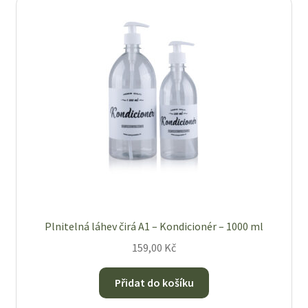
O nás
Obchod
Obchodní podmínky
Odstoupení od smlouvy
Pokladna
Reklamace
Plnitelná láhev čirá A1 – Kondicionér – 1000 ml
159,00
Kč
Výměna a vrácení zboží
Přidat do košíku
Zásady ochrany osobních údajů