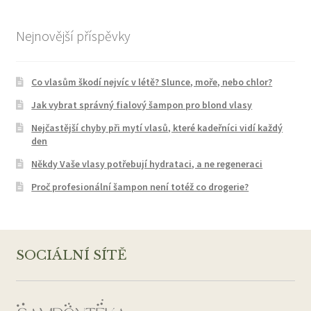
Nejnovější příspěvky
Co vlasům škodí nejvíc v létě? Slunce, moře, nebo chlor?
Jak vybrat správný fialový šampon pro blond vlasy
Nejčastější chyby při mytí vlasů, které kadeřníci vidí každý
den
Někdy Vaše vlasy potřebují hydrataci, a ne regeneraci
Proč profesionální šampon není totéž co drogerie?
SOCIÁLNÍ SÍTĚ