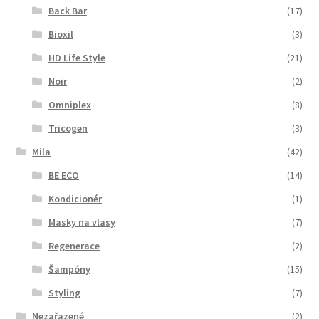
Back Bar
(17)
Bioxil
(3)
HD Life Style
(21)
Noir
(2)
Omniplex
(8)
Tricogen
(3)
Mila
(42)
BE ECO
(14)
Kondicionér
(1)
Masky na vlasy
(7)
Regenerace
(2)
Šampóny
(15)
Styling
(7)
Nezařazené
(2)