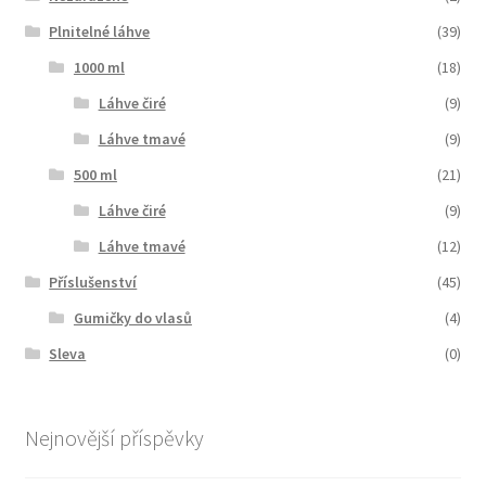
Plnitelné láhve
(39)
1000 ml
(18)
Láhve čiré
(9)
Láhve tmavé
(9)
500 ml
(21)
Láhve čiré
(9)
Láhve tmavé
(12)
Příslušenství
(45)
Gumičky do vlasů
(4)
Sleva
(0)
Nejnovější příspěvky