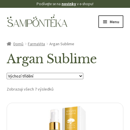
Podívejte se na
novinky
v e-shopu!
Přeskočit
Přejít
Menu
na
k
navigaci
obsahu
Úvodní stránka
webu
Domů
FarmaVita
Argan Sublime
Blog
Argan Sublime
Cookies
Doprava
Zobrazuji všech 7 výsledků
Kontakt
Košík
Můj účet