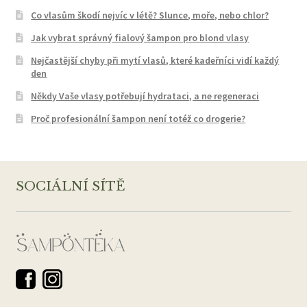
Co vlasům škodí nejvíc v létě? Slunce, moře, nebo chlor?
Jak vybrat správný fialový šampon pro blond vlasy
Nejčastější chyby při mytí vlasů, které kadeřníci vidí každý
den
Někdy Vaše vlasy potřebují hydrataci, a ne regeneraci
Proč profesionální šampon není totéž co drogerie?
SOCIÁLNÍ SÍTĚ