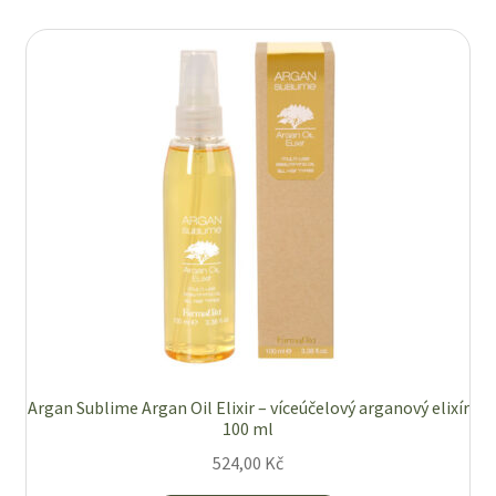
Zboží se slevou
Zkušební stránka
Argan Sublime Argan Oil Elixir – víceúčelový arganový elixír
100 ml
524,00
Kč