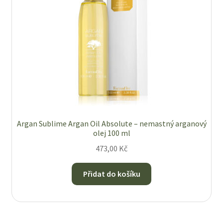
O nás
Obchod
Obchodní podmínky
Odstoupení od smlouvy
Argan Sublime Argan Oil Absolute – nemastný arganový
Pokladna
olej 100 ml
473,00
Kč
Reklamace
Přidat do košíku
Výměna a vrácení zboží
Zásady ochrany osobních údajů