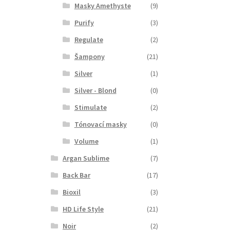
Masky Amethyste
(9)
Purify
(3)
Regulate
(2)
Šampony
(21)
Silver
(1)
Silver - Blond
(0)
Stimulate
(2)
Tónovací masky
(0)
Volume
(1)
Argan Sublime
(7)
Back Bar
(17)
Bioxil
(3)
HD Life Style
(21)
Noir
(2)