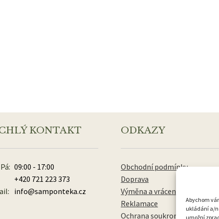
CHLÝ KONTAKT
ODKAZY
 Pá:
09:00 - 17:00
Obchodní podmínky
+420 721 223 373
Doprava
il:
info@samponteka.cz
Výměna a vrácení zboží
Abychom vám p
Reklamace
ukládání a/n
Ochrana soukromí
umožní zpraco