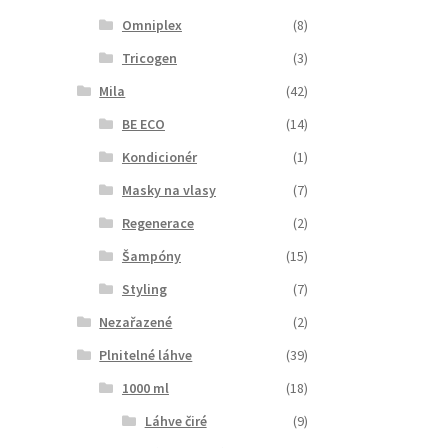
Omniplex
(8)
Tricogen
(3)
Mila
(42)
BE ECO
(14)
Kondicionér
(1)
Masky na vlasy
(7)
Regenerace
(2)
Šampóny
(15)
Styling
(7)
Nezařazené
(2)
Plnitelné láhve
(39)
1000 ml
(18)
Láhve čiré
(9)