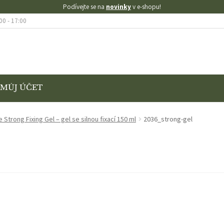
Podívejte se na
novinky
v e-shopu!
00 - 17:00
MŮJ ÚČET
KONTAKT
KOŠÍK
MŮJ ÚČET
O NÁS
OBCHOD
OBCHODNÍ PODMÍNK
e Strong Fixing Gel – gel se silnou fixací 150 ml
2036_strong-gel
AMACE
VÝMĚNA A VRÁCENÍ ZBOŽÍ
SE SLEVOU
ZKUŠEBNÍ STRÁNKA