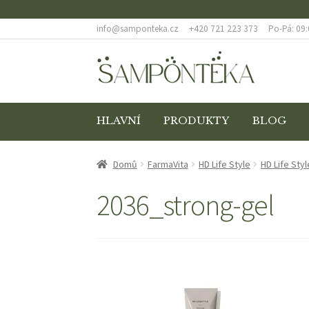
info@samponteka.cz
+420 721 223 373
Po-Pá: 09:
Přeskočit
Přejít
na
k
navigaci
obsahu
webu
HLAVNÍ
PRODUKTY
BLOG
ÚVODNÍ STRÁNKA
BLOG
COOKIES
DOPRAVA
Domů
FarmaVita
HD Life Style
HD Life Styl
ODSTOUPENÍ OD SMLOUVY
POKLADNA
REKL
2036_strong-gel
ZÁSADY OCHRANY OSOBNÍCH ÚDAJŮ
ZBOŽÍ 