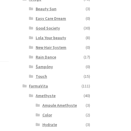
Beauty Sun
(3)
Easy Care Dream
(0)
Good Society
(30)
Lola Your beauty
(8)
New Hair System
(0)
Rain Dance
(17)
Šampóny
(0)
Touch
(15)
FarmaVita
(111)
Amethyste
(40)
Ampule Amethyste
(3)
Color
(2)
Hydrate
(3)