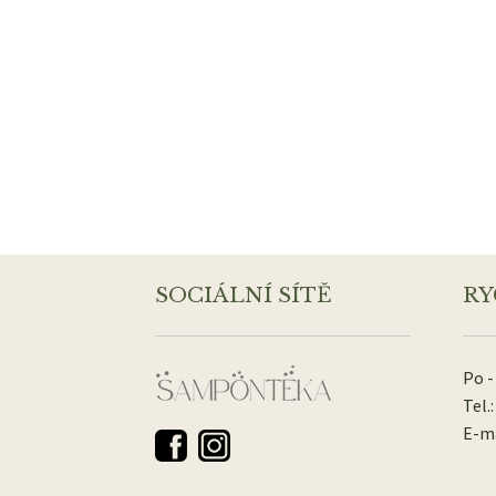
SOCIÁLNÍ SÍTĚ
RY
Po -
Tel.:
E-ma