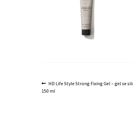
Navigace
Předchozí
HD Life Style Strong Fixing Gel – gel se sil
příspěvek:
150 ml
pro
příspěvek