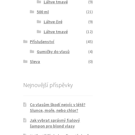
Láhve tmavé
(9)
500 ml
(21)
Láhve čiré
(9)
Láhve tmavé
(12)
Příslušenství
(45)
Gumičky do vlasů
(4)
Sleva
(0)
Nejnovější příspěvky
Co vlasům škodí nejvíc v létě?
Slunce, moře, nebo chlor?
Jak vybrat správný fialový
šampon pro blond vlasy