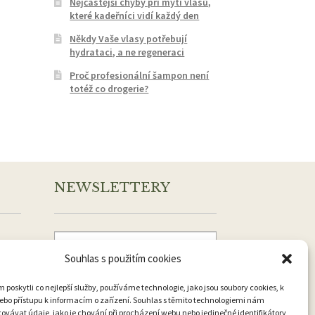
Nejčastější chyby při mytí vlasů,
které kadeřníci vidí každý den
Někdy Vaše vlasy potřebují
hydrataci, a ne regeneraci
Proč profesionální šampon není
totéž co drogerie?
NEWSLETTERY
Souhlas s použitím cookies
Přihlásit k odběru
oskytli co nejlepší služby, používáme technologie, jako jsou soubory cookies, k
ebo přístupu k informacím o zařízení. Souhlas s těmito technologiemi nám
vávat údaje, jako je chování při procházení webu nebo jedinečné identifikátory