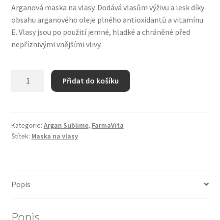
Arganová maska na vlasy. Dodává vlasům výživu a lesk díky
Zboží se slevou
obsahu arganového oleje plného antioxidantů a vitamínu
E. Vlasy jsou po použití jemné, hladké a chráněné před
Zkušební stránka
nepříznivými vnějšími vlivy.
Argan
Přidat do košíku
Sublime
Argan
Oil
Mask
Kategorie:
Argan Sublime
,
FarmaVita
Štítek:
Maska na vlasy
-
arganová
maska
na
Popis
vlasy
250
ml
Popis