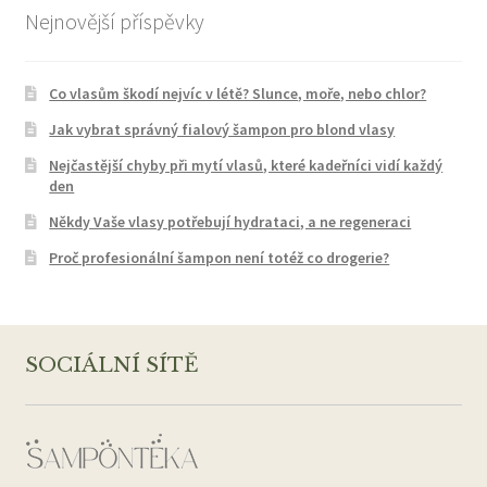
Nejnovější příspěvky
Co vlasům škodí nejvíc v létě? Slunce, moře, nebo chlor?
Jak vybrat správný fialový šampon pro blond vlasy
Nejčastější chyby při mytí vlasů, které kadeřníci vidí každý
den
Někdy Vaše vlasy potřebují hydrataci, a ne regeneraci
Proč profesionální šampon není totéž co drogerie?
SOCIÁLNÍ SÍTĚ