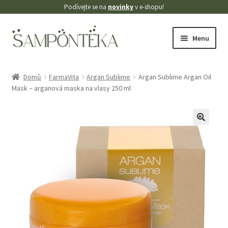
Podívejte se na
novinky
v e-shopu!
Přeskočit
Přejít
Menu
na
k
navigaci
obsahu
Úvodní stránka
webu
Domů
FarmaVita
Argan Sublime
Argan Sublime Argan Oil
Mask – arganová maska na vlasy 250 ml
Blog
Cookies
🔍
Doprava
Kontakt
Košík
Můj účet