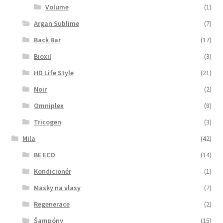
Volume
(1)
Argan Sublime
(7)
Back Bar
(17)
Bioxil
(3)
HD Life Style
(21)
Noir
(2)
Omniplex
(8)
Tricogen
(3)
Mila
(42)
BE ECO
(14)
Kondicionér
(1)
Masky na vlasy
(7)
Regenerace
(2)
Šampóny
(15)