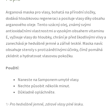
množství
Arganová maska pro vlasy, bohatá na přírodní složky,
dodává hloubkovou regeneraci a posiluje vlasy díky obsahu
arganového oleje. Tento vzácný olej, známý svými
antioxidačními vlastnostmi a vysokým obsahem vitaminu
E, vyživuje vlasy do hloubky, chrání je před škodlivými vlivy a
zanechává je hedvábně jemné a zářivě lesklé. Maska navíc
obsahuje steroly s protizánětlivými účinky, čímž pomáhá
zklidnit a hydratovat vlasovou pokožku.
Použití:
Naneste na šamponem umyté vlasy.
Nechte působit několik minut.
Důkladně opláchněte.
✨
Pro hedvábně jemné, zdravé vlasy plné lesku.