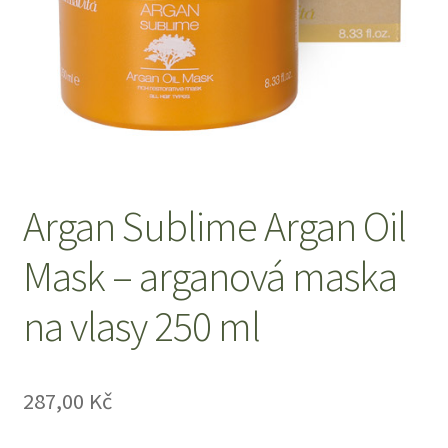
O nás
Obchod
Obchodní podmínky
Odstoupení od smlouvy
Argan Sublime Argan Oil
Pokladna
Mask – arganová maska
na vlasy 250 ml
Reklamace
Výměna a vrácení zboží
287,00
Kč
Zásady ochrany osobních údajů