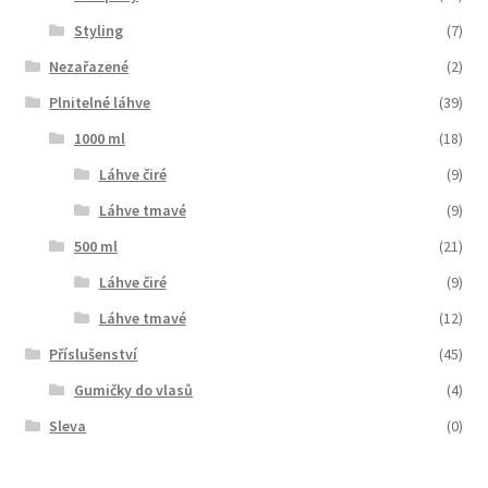
Styling
(7)
Nezařazené
(2)
Plnitelné láhve
(39)
1000 ml
(18)
Láhve čiré
(9)
Láhve tmavé
(9)
500 ml
(21)
Láhve čiré
(9)
Láhve tmavé
(12)
Příslušenství
(45)
Gumičky do vlasů
(4)
Sleva
(0)