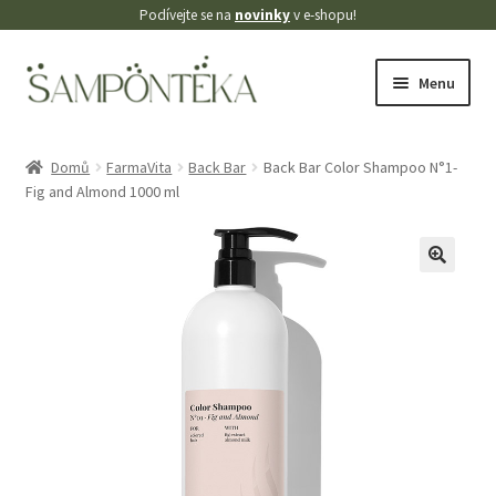
Podívejte se na
novinky
v e-shopu!
Přeskočit
Přejít
Menu
na
k
navigaci
obsahu
Úvodní stránka
webu
Domů
FarmaVita
Back Bar
Back Bar Color Shampoo N°1-
Fig and Almond 1000 ml
Blog
Cookies
🔍
Doprava
Kontakt
Košík
Můj účet