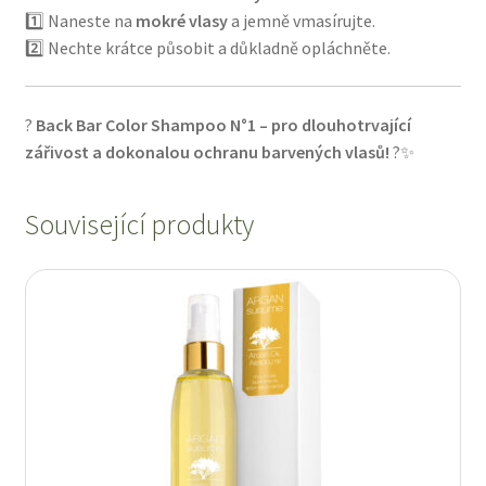
1️⃣ Naneste na
mokré vlasy
a jemně vmasírujte.
2️⃣ Nechte krátce působit a důkladně opláchněte.
?
Back Bar Color Shampoo N°1 – pro dlouhotrvající
zářivost a dokonalou ochranu barvených vlasů!
?✨
Související produkty