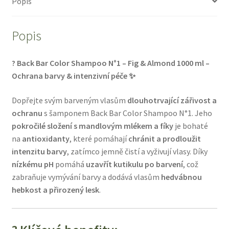
Popis
ml
množství
Popis
? Back Bar Color Shampoo N°1 – Fig & Almond 1000 ml –
Ochrana barvy & intenzivní péče ✨
Dopřejte svým barveným vlasům
dlouhotrvající zářivost a
ochranu
s šamponem Back Bar Color Shampoo N°1. Jeho
pokročilé složení s mandlovým mlékem a fíky
je bohaté
na
antioxidanty
, které pomáhají
chránit a prodloužit
intenzitu barvy
, zatímco jemně čistí a vyživují vlasy. Díky
nízkému pH
pomáhá
uzavřít kutikulu po barvení
, což
zabraňuje vymývání barvy a dodává vlasům
hedvábnou
hebkost a přirozený lesk
.