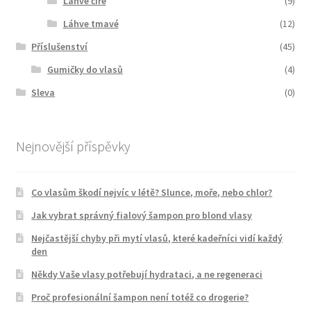
Láhve čiré
(9)
Láhve tmavé
(12)
Příslušenství
(45)
Gumičky do vlasů
(4)
Sleva
(0)
Nejnovější příspěvky
Co vlasům škodí nejvíc v létě? Slunce, moře, nebo chlor?
Jak vybrat správný fialový šampon pro blond vlasy
Nejčastější chyby při mytí vlasů, které kadeřníci vidí každý
den
Někdy Vaše vlasy potřebují hydrataci, a ne regeneraci
Proč profesionální šampon není totéž co drogerie?