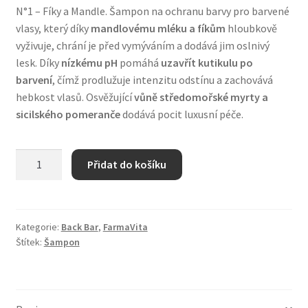
N°1 – Fíky a Mandle. Šampon na ochranu barvy pro barvené
Zboží se slevou
vlasy, který díky
mandlovému mléku a fíkům
hloubkově
vyživuje, chrání je před vymýváním a dodává jim oslnivý
Zkušební stránka
lesk. Díky
nízkému pH
pomáhá
uzavřít kutikulu po
barvení
, čímž prodlužuje intenzitu odstínu a zachovává
hebkost vlasů. Osvěžující
vůně středomořské myrty a
sicilského pomeranče
dodává pocit luxusní péče.
Back
Přidat do košíku
Bar
Color
Shampoo
N°1-
Kategorie:
Back Bar
,
FarmaVita
Štítek:
Šampon
Fig
and
Almond
1000