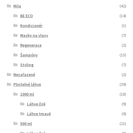
Mila
(42)
BE ECO
(14)
Kondicionér
(1)
Masky na vlasy
(7)
Regenerace
(2)
Šampóny
(15)
Styling
(7)
Nezařazené
(2)
Plnitelné láhve
(39)
1000 ml
(18)
Láhve čiré
(9)
Láhve tmavé
(9)
500 ml
(21)