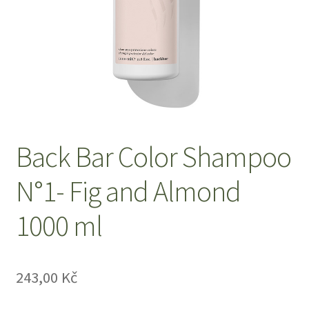
O nás
Obchod
Obchodní podmínky
Odstoupení od smlouvy
Back Bar Color Shampoo
Pokladna
N°1- Fig and Almond
1000 ml
Reklamace
Výměna a vrácení zboží
243,00
Kč
Zásady ochrany osobních údajů