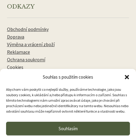
ODKAZY
Obchodní podmínky
Doprava
Výměna a vrácení zboží
Reklamace
Ochrana soukromí
Cookies
Souhlas s použitím cookies
NEWSLETTERY
Abychom vám poskytli co nejlepší služby, používáme technologie, jako jsou
soubory cookies, k ukládání a/nebo přístupu k informacím o zařízení. Souhlas s
těmito technologiemi nám umožní zpracovávat údaje, jako je chování při
procházení webu nebo jedinečné identifikátory na tomto webu. Nesouhlas nebo
odvolání souhlasu může nepříznivě ovlivnit některé funkce a vlastnosti webu.
Přihlásit k odběru
Souhlasím