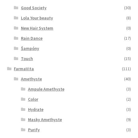
Good Society
(30)
Lola Your beauty
(8)
New Hair System
(0)
Rain Dance
(17)
Šampóny
(0)
Touch
(15)
FarmaVita
(111)
Amethyste
(40)
Ampule Amethyste
(3)
Color
(2)
Hydrate
(3)
Masky Amethyste
(9)
Purify
(3)