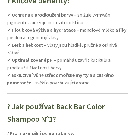
? Klíčové benefity:
✔
Ochrana a prodloužení barvy
– snižuje vymývání
pigmentu a udržuje intenzitu odstínu.
✔
Hloubková výživa a hydratace
– mandlové mléko a fíky
posilují a regenerují vlasy.
✔
Lesk a hebkost
– vlasy jsou hladké, pružné a oslnivě
zářivé.
✔
Optimalizované pH
– pomáhá uzavřít kutikulu a
prodloužit životnost barvy.
✔
Exkluzivní vůně středomořské myrty a sicilského
pomeranče
– svěží a povzbuzující aroma.
? Jak používat Back Bar Color
Shampoo N°1?
?
Pro maximální ochranu barvy: