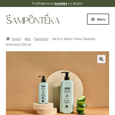
Podívejte se na
novinky
v e-shopu!
Přeskočit
Přejít
Menu
na
k
navigaci
obsahu
Úvodní stránka
webu
Domů
Mila
Šampóny
Be Eco Water Shine Šampón
Intenzivní 250 ml
Blog
Cookies
🔍
Doprava
Kontakt
Košík
Můj účet