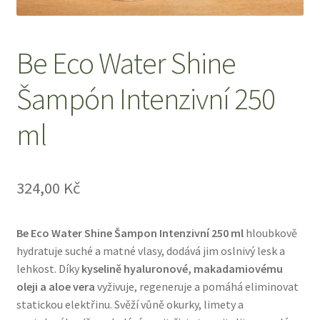
O nás
Be Eco Water Shine
Obchod
Šampón Intenzivní 250
Obchodní podmínky
ml
Odstoupení od smlouvy
Pokladna
324,00
Kč
Reklamace
Be Eco Water Shine Šampon Intenzivní 250 ml
hloubkově
hydratuje suché a matné vlasy, dodává jim oslnivý lesk a
Výměna a vrácení zboží
lehkost. Díky
kyselině hyaluronové, makadamiovému
oleji a aloe vera
vyživuje, regeneruje a pomáhá eliminovat
Zásady ochrany osobních údajů
statickou elektřinu. Svěží vůně okurky, limety a