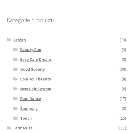
Kategorie produktu
Artégo
(73)
Beauty Sun
(3)
Easy Care Dream
(0)
Good Society
(30)
Lola Your beauty
(8)
New Hair System
(0)
Rain Dance
(17)
Šampóny
(0)
Touch
(15)
FarmaVita
(111)