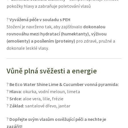
pokožky hlavy a zabraňuje poletování vlasů
?
Vyvážená péče v souladu s PEH
Složení je navrženo tak, aby zajišťovalo
dokonalou
rovnováhu mezi hydratací (humektanty), výživou
(emolienty) a posílením (proteiny)
pro zdravé, pružné a
dokonale lesklé vlasy.
Vůně plná svěžesti a energie
?
Be Eco Water Shine Lime & Cucumber vonná pyramida:
?
Hlava:
okurka, vodní meloun, limeta
?
Srdce:
aloe vera, lilie, frézie
?
Základ:
santalové dřevo, jantar
?
Dopřejte svým vlasům osvěžující péči a nechte je
zazářit!