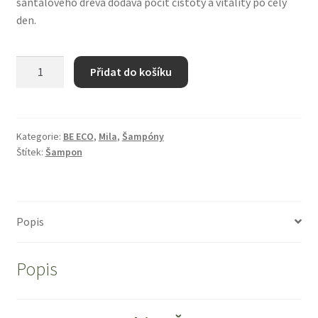
santalového dřeva dodává pocit čistoty a vitality po celý
Zboží se slevou
den.
Zkušební stránka
Be
Přidat do košíku
Eco
Water
Shine
Šampón
Kategorie:
BE ECO
,
Mila
,
Šampóny
Štítek:
Šampon
Intenzivní
250
ml
množství
Popis
Popis