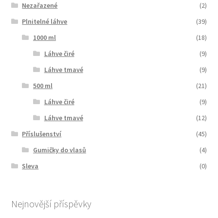
Nezařazené
(2)
Plnitelné láhve
(39)
1000 ml
(18)
Láhve čiré
(9)
Láhve tmavé
(9)
500 ml
(21)
Láhve čiré
(9)
Láhve tmavé
(12)
Příslušenství
(45)
Gumičky do vlasů
(4)
Sleva
(0)
Nejnovější příspěvky