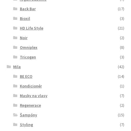
Back Bar
(17)
Bioxil
(3)
HD Life Style
(21)
Noir
(2)
Omniplex
(8)
Tricogen
(3)
Mila
(42)
BE ECO
(14)
Kondicionér
(1)
Masky na vlasy
(7)
Regenerace
(2)
Šampóny
(15)
Styling
(7)