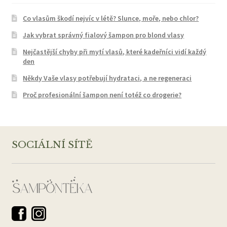
Co vlasům škodí nejvíc v létě? Slunce, moře, nebo chlor?
Jak vybrat správný fialový šampon pro blond vlasy
Nejčastější chyby při mytí vlasů, které kadeřníci vidí každý
den
Někdy Vaše vlasy potřebují hydrataci, a ne regeneraci
Proč profesionální šampon není totéž co drogerie?
SOCIÁLNÍ SÍTĚ