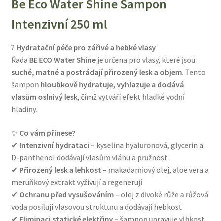
Be Eco Water Shine Šampon
Intenzivní 250 ml
?
Hydratační péče pro zářivé a hebké vlasy
Řada
BE ECO Water Shine
je určena pro vlasy, které jsou
suché, matné a postrádají přirozený lesk a objem
. Tento
šampon
hloubkově hydratuje, vyhlazuje a dodává
vlasům oslnivý lesk
, čímž vytváří efekt hladké vodní
hladiny.
✨
Co vám přinese?
✔
Intenzivní hydrataci
– kyselina hyaluronová, glycerin a
D-panthenol dodávají vlasům vláhu a pružnost
✔
Přirozený lesk a lehkost
– makadamiový olej, aloe vera a
meruňkový extrakt vyživují a regenerují
✔
Ochranu před vysušováním
– olej z divoké růže a růžová
voda posilují vlasovou strukturu a dodávají hebkost
✔
Eliminaci statické elektřiny
– šampon upravuje vlhkost