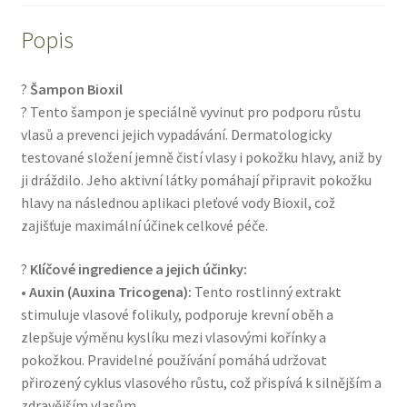
Popis
?
Šampon Bioxil
? Tento šampon je speciálně vyvinut pro podporu růstu
vlasů a prevenci jejich vypadávání. Dermatologicky
testované složení jemně čistí vlasy i pokožku hlavy, aniž by
ji dráždilo. Jeho aktivní látky pomáhají připravit pokožku
hlavy na následnou aplikaci pleťové vody Bioxil, což
zajišťuje maximální účinek celkové péče.
?
Klíčové ingredience a jejich účinky:
•
Auxin (Auxina Tricogena):
Tento rostlinný extrakt
stimuluje vlasové folikuly, podporuje krevní oběh a
zlepšuje výměnu kyslíku mezi vlasovými kořínky a
pokožkou. Pravidelné používání pomáhá udržovat
přirozený cyklus vlasového růstu, což přispívá k silnějším a
zdravějším vlasům.