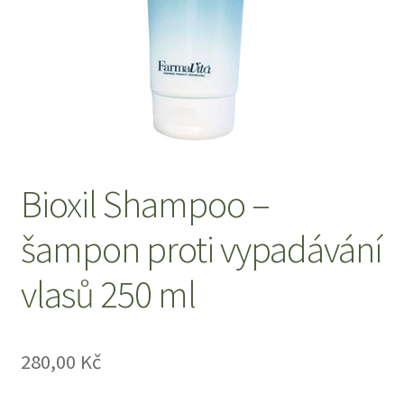
O nás
Obchod
Obchodní podmínky
Odstoupení od smlouvy
Bioxil Shampoo –
Pokladna
šampon proti vypadávání
vlasů 250 ml
Reklamace
Výměna a vrácení zboží
280,00
Kč
Zásady ochrany osobních údajů