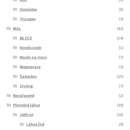
Omniplex
(8)
Tricogen
(3)
Mila
(42)
BE ECO
(14)
Kondicionér
(1)
Masky na vlasy
(7)
Regenerace
(2)
Šampóny
(15)
Styling
(7)
Nezařazené
(2)
Plnitelné láhve
(39)
1000 ml
(18)
Láhve čiré
(9)