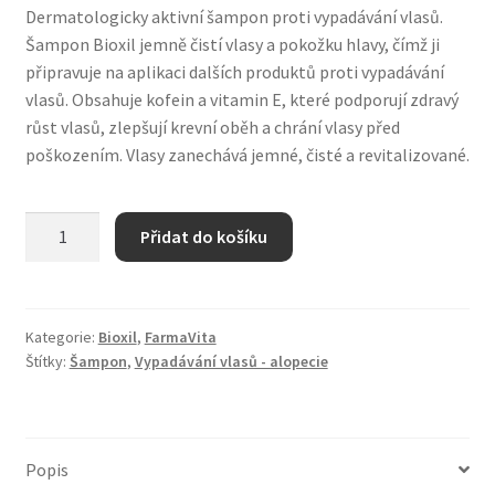
Dermatologicky aktivní šampon proti vypadávání vlasů.
Zboží se slevou
Šampon Bioxil jemně čistí vlasy a pokožku hlavy, čímž ji
připravuje na aplikaci dalších produktů proti vypadávání
Zkušební stránka
vlasů. Obsahuje kofein a vitamin E, které podporují zdravý
růst vlasů, zlepšují krevní oběh a chrání vlasy před
poškozením. Vlasy zanechává jemné, čisté a revitalizované.
Bioxil
Přidat do košíku
Shampoo
-
šampon
proti
Kategorie:
Bioxil
,
FarmaVita
Štítky:
Šampon
,
Vypadávání vlasů - alopecie
vypadávání
vlasů
250
ml
Popis
množství