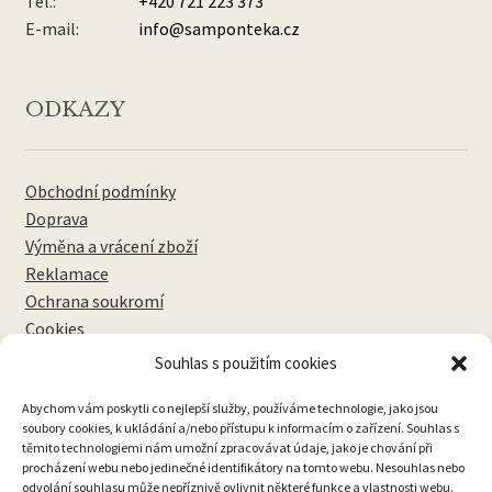
Tel.:
+420 721 223 373
E-mail:
info@samponteka.cz
ODKAZY
Obchodní podmínky
Doprava
Výměna a vrácení zboží
Reklamace
Ochrana soukromí
Cookies
Souhlas s použitím cookies
NEWSLETTERY
Abychom vám poskytli co nejlepší služby, používáme technologie, jako jsou
soubory cookies, k ukládání a/nebo přístupu k informacím o zařízení. Souhlas s
těmito technologiemi nám umožní zpracovávat údaje, jako je chování při
procházení webu nebo jedinečné identifikátory na tomto webu. Nesouhlas nebo
odvolání souhlasu může nepříznivě ovlivnit některé funkce a vlastnosti webu.