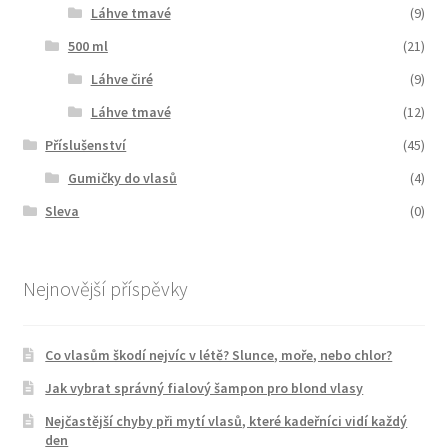
Láhve tmavé
(9)
500 ml
(21)
Láhve čiré
(9)
Láhve tmavé
(12)
Příslušenství
(45)
Gumičky do vlasů
(4)
Sleva
(0)
Nejnovější příspěvky
Co vlasům škodí nejvíc v létě? Slunce, moře, nebo chlor?
Jak vybrat správný fialový šampon pro blond vlasy
Nejčastější chyby při mytí vlasů, které kadeřníci vidí každý
den