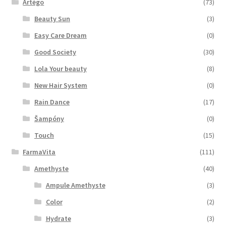
Artégo
(73)
Beauty Sun
(3)
Easy Care Dream
(0)
Good Society
(30)
Lola Your beauty
(8)
New Hair System
(0)
Rain Dance
(17)
Šampóny
(0)
Touch
(15)
FarmaVita
(111)
Amethyste
(40)
Ampule Amethyste
(3)
Color
(2)
Hydrate
(3)