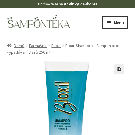
Podívejte se na
novinky
v e-shopu!
Přeskočit
Přejít
Menu
na
k
navigaci
obsahu
Úvodní stránka
webu
Domů
FarmaVita
Bioxil
Bioxil Shampoo – šampon proti
vypadávání vlasů 250 ml
Blog
Cookies
🔍
Doprava
Kontakt
Košík
Můj účet