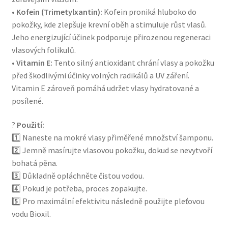
•
Kofein (Trimetylxantin):
Kofein proniká hluboko do
pokožky, kde zlepšuje krevní oběh a stimuluje růst vlasů.
Jeho energizující účinek podporuje přirozenou regeneraci
vlasových folikulů.
•
Vitamin E:
Tento silný antioxidant chrání vlasy a pokožku
před škodlivými účinky volných radikálů a UV záření.
Vitamin E zároveň pomáhá udržet vlasy hydratované a
posílené.
?
Použití:
1️⃣ Naneste na mokré vlasy přiměřené množství šamponu.
2️⃣ Jemně masírujte vlasovou pokožku, dokud se nevytvoří
bohatá pěna.
3️⃣ Důkladně opláchněte čistou vodou.
4️⃣ Pokud je potřeba, proces zopakujte.
5️⃣ Pro maximální efektivitu následně použijte pleťovou
vodu Bioxil.