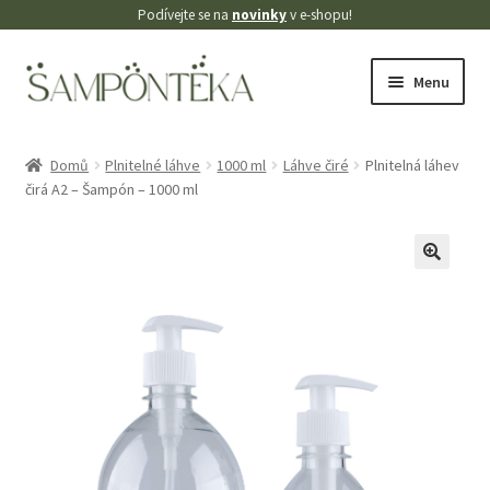
Podívejte se na
novinky
v e-shopu!
Přeskočit
Přejít
Menu
na
k
navigaci
obsahu
Úvodní stránka
webu
Domů
Plnitelné láhve
1000 ml
Láhve čiré
Plnitelná láhev
čirá A2 – Šampón – 1000 ml
Blog
Cookies
🔍
Doprava
Kontakt
Košík
Můj účet