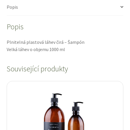
ml
Popis
množství
Popis
Plnitelná plastová láhev čirá – Šampón
Velká láhev o objemu 1000 ml
Související produkty