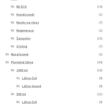
BE ECO
(14)
Kondicionér
(1)
Masky na vlasy
(7)
Regenerace
(2)
Šampóny
(15)
Styling
(7)
Nezařazené
(2)
Plnitelné láhve
(39)
1000 ml
(18)
Láhve čiré
(9)
Láhve tmavé
(9)
500 ml
(21)
Láhve čiré
(9)