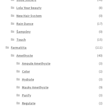
Lola Your beauty
(8)
New Hair System
(0)
Rain Dance
(17)
Šampóny
(0)
Touch
(15)
FarmaVita
(111)
Amethyste
(40)
Ampule Amethyste
(3)
Color
(2)
Hydrate
(3)
Masky Amethyste
(9)
Purify
(3)
Regulate
(2)