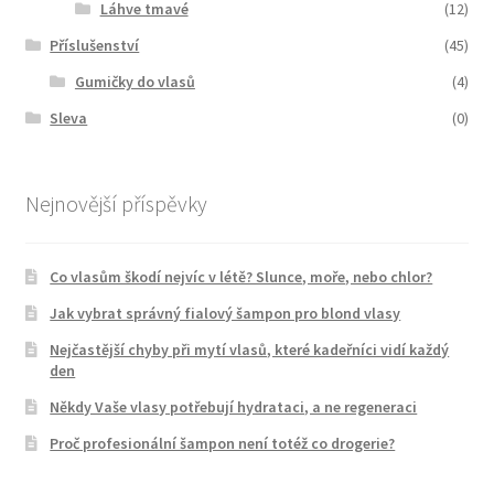
Láhve tmavé
(12)
Příslušenství
(45)
Gumičky do vlasů
(4)
Sleva
(0)
Nejnovější příspěvky
Co vlasům škodí nejvíc v létě? Slunce, moře, nebo chlor?
Jak vybrat správný fialový šampon pro blond vlasy
Nejčastější chyby při mytí vlasů, které kadeřníci vidí každý
den
Někdy Vaše vlasy potřebují hydrataci, a ne regeneraci
Proč profesionální šampon není totéž co drogerie?