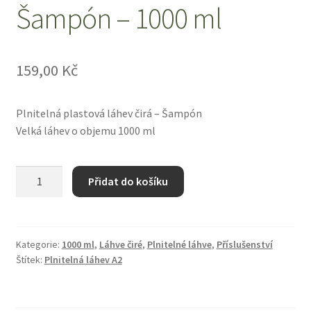
Šampón – 1000 ml
Zboží se slevou
Zkušební stránka
159,00
Kč
Plnitelná plastová láhev čirá – Šampón
Velká láhev o objemu 1000 ml
Plnitelná
Přidat do košíku
láhev
čirá
A2
-
Kategorie:
1000 ml
,
Láhve čiré
,
Plnitelné láhve
,
Příslušenství
Štítek:
Plnitelná láhev A2
Šampón
–
1000