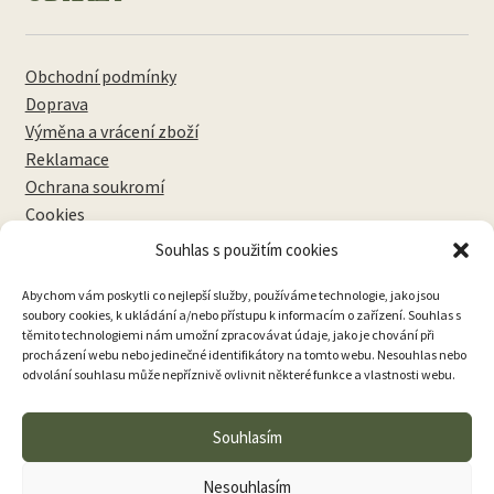
Obchodní podmínky
Doprava
Výměna a vrácení zboží
Reklamace
Ochrana soukromí
Cookies
Souhlas s použitím cookies
NEWSLETTERY
Abychom vám poskytli co nejlepší služby, používáme technologie, jako jsou
soubory cookies, k ukládání a/nebo přístupu k informacím o zařízení. Souhlas s
těmito technologiemi nám umožní zpracovávat údaje, jako je chování při
procházení webu nebo jedinečné identifikátory na tomto webu. Nesouhlas nebo
odvolání souhlasu může nepříznivě ovlivnit některé funkce a vlastnosti webu.
Přihlásit k odběru
Souhlasím
Nesouhlasím