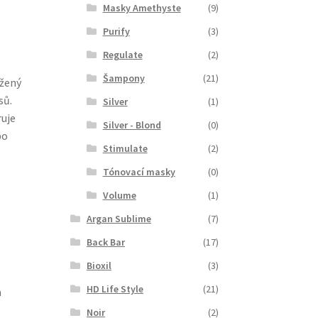
Masky Amethyste
(9)
Purify
(3)
Regulate
(2)
Šampony
(21)
ržený
sů.
Silver
(1)
ruje
Silver - Blond
(0)
bo
Stimulate
(2)
Tónovací masky
(0)
Volume
(1)
Argan Sublime
(7)
Back Bar
(17)
Bioxil
(3)
HD Life Style
(21)
a
Noir
(2)