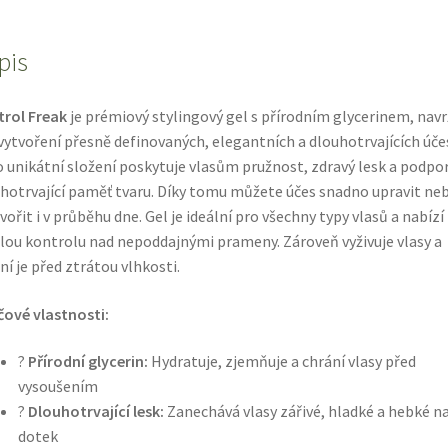
CONTROL
FREAK
artego
pis
TOUCH
200
rol Freak
je prémiový stylingový gel s přírodním glycerinem, nav
ml
vytvoření přesně definovaných, elegantních a dlouhotrvajících úče
množství
 unikátní složení poskytuje vlasům pružnost, zdravý lesk a podpo
hotrvající paměť tvaru. Díky tomu můžete účes snadno upravit ne
vořit i v průběhu dne. Gel je ideální pro všechny typy vlasů a nabízí
lou kontrolu nad nepoddajnými prameny. Zároveň vyživuje vlasy a
ní je před ztrátou vlhkosti.
čové vlastnosti:
?
Přírodní glycerin:
Hydratuje, zjemňuje a chrání vlasy před
vysoušením
?
Dlouhotrvající lesk:
Zanechává vlasy zářivé, hladké a hebké n
dotek