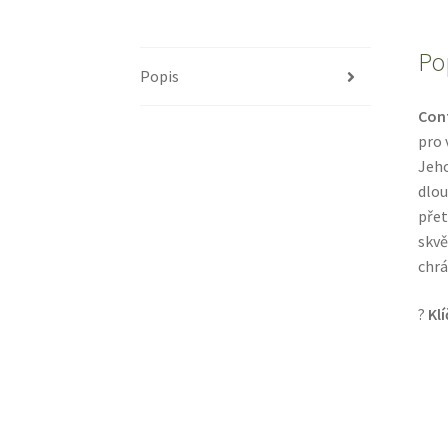
Po
Popis
Cont
pro 
Jeho
dlou
přet
skvě
chrá
?
Klí