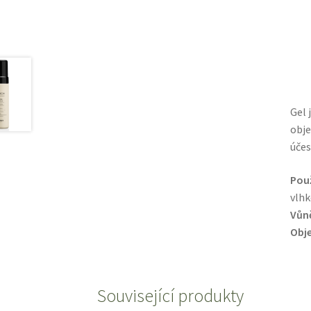
Gel 
obje
účes
Použ
vlhk
Vůn
Obj
Související produkty