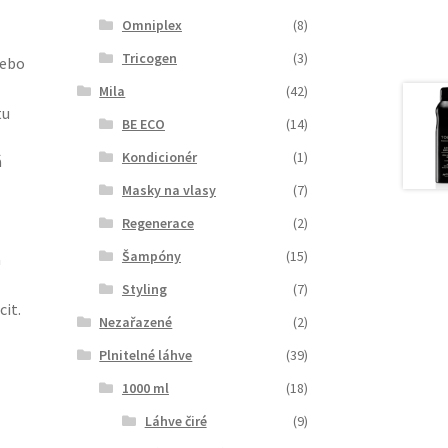
Omniplex
(8)
Tricogen
(3)
nebo
Mila
(42)
tu
BE ECO
(14)
Kondicionér
(1)
á
Masky na vlasy
(7)
Regenerace
(2)
Šampóny
(15)
a
Styling
(7)
it.
Nezařazené
(2)
Plnitelné láhve
(39)
1000 ml
(18)
Láhve čiré
(9)