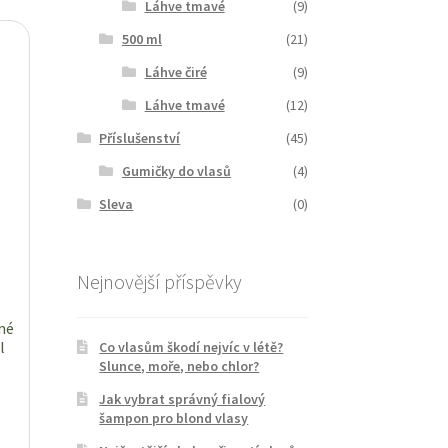
Láhve tmavé
(9)
500 ml
(21)
Láhve čiré
(9)
Láhve tmavé
(12)
Příslušenství
(45)
Gumičky do vlasů
(4)
Sleva
(0)
Nejnovější příspěvky
né
l
Co vlasům škodí nejvíc v létě?
Slunce, moře, nebo chlor?
Jak vybrat správný fialový
šampon pro blond vlasy