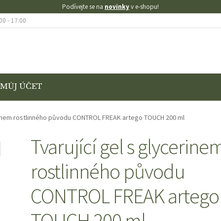
Podívejte se na
novinky
v e-shopu!
00 - 17:00
MŮJ ÚČET
KONTAKT
KOŠÍK
MŮJ ÚČET
O NÁS
OBCHOD
OBCHODNÍ PODMÍNK
erinem rostlinného původu CONTROL FREAK artego TOUCH 200 ml
AMACE
VÝMĚNA A VRÁCENÍ ZBOŽÍ
Tvarující gel s glycerine
rostlinného původu
SE SLEVOU
ZKUŠEBNÍ STRÁNKA
CONTROL FREAK artego
TOUCH 200 ml