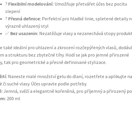
?
Flexibilní modelování:
Umožňuje přetvářet účes bez pocitu
slepení
?
Přesná definice:
Perfektní pro hladké linie, spletené detaily 
výrazně uhlazený styl
✅
Bez usazenin:
Nezatěžuje vlasy a nezanechává stopy produk
je také ideální pro uhlazení a zkrocení rozčepýřených vlasů, dodáv
m a strukturu bez zbytečné tíhy. Hodí se jak pro jemné přirozené
y, tak pro geometrické a přesně definované stylizace.
ití:
Naneste malé množství gelu do dlaní, rozetřete a aplikujte n
é či suché vlasy. Účes upravte podle potřeby.
ě:
Jemná, svěží a elegantně kořeněná, pro příjemný a přirozený poc
em:
200 ml