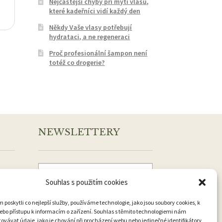
Nejčastější chyby při mytí vlasů,
které kadeřníci vidí každý den
Někdy Vaše vlasy potřebují
hydrataci, a ne regeneraci
Proč profesionální šampon není
totéž co drogerie?
NEWSLETTERY
Souhlas s použitím cookies
Přihlásit k odběru
oskytli co nejlepší služby, používáme technologie, jako jsou soubory cookies, k
ebo přístupu k informacím o zařízení. Souhlas s těmito technologiemi nám
vávat údaje, jako je chování při procházení webu nebo jedinečné identifikátory