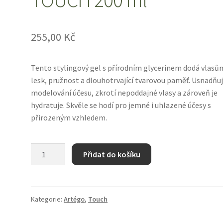
255,00
Kč
Tento stylingový gel s přírodním glycerinem dodá vlasů
lesk, pružnost a dlouhotrvající tvarovou paměť. Usnadňu
modelování účesu, zkrotí nepoddajné vlasy a zároveň je
hydratuje. Skvěle se hodí pro jemné i uhlazené účesy s
přirozeným vzhledem.
Tvarující
Přidat do košíku
gel
s
glycerinem
rostlinného
Kategorie:
Artégo
,
Touch
původu