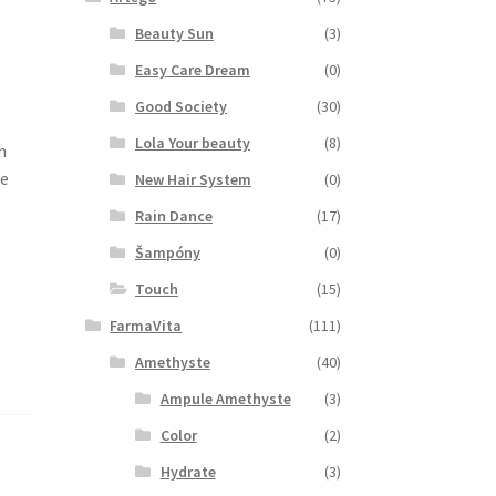
Beauty Sun
(3)
Easy Care Dream
(0)
Good Society
(30)
Lola Your beauty
(8)
m
je
New Hair System
(0)
Rain Dance
(17)
Šampóny
(0)
Touch
(15)
FarmaVita
(111)
Amethyste
(40)
Ampule Amethyste
(3)
Color
(2)
Hydrate
(3)