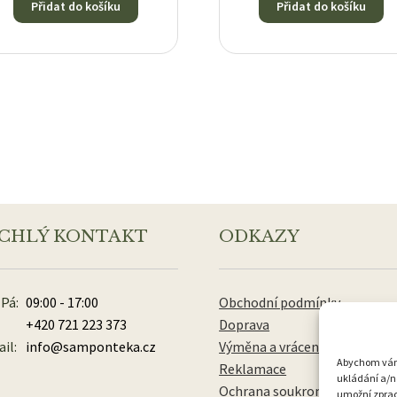
Přidat do košíku
Přidat do košíku
CHLÝ KONTAKT
ODKAZY
 Pá:
09:00 - 17:00
Obchodní podmínky
+420 721 223 373
Doprava
il:
info@samponteka.cz
Výměna a vrácení zboží
Abychom vám p
Reklamace
ukládání a/n
Ochrana soukromí
umožní zpraco