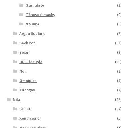
Stimulate
(2)
Tónovací masky
(0)
Volume
(1)
Argan Sublime
(7)
Back Bar
(17)
Bioxil
(3)
HD Life Style
(21)
Noir
(2)
Omniplex
(8)
Tricogen
(3)
Mila
(42)
BE ECO
(14)
Kondicionér
(1)
Masky na vlasy
(7)