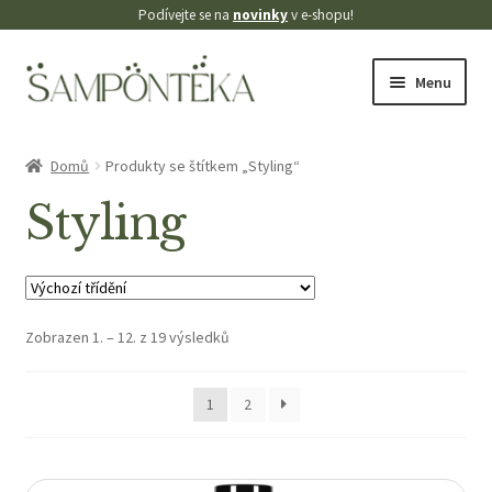
Podívejte se na
novinky
v e-shopu!
Přeskočit
Přejít
Menu
na
k
navigaci
obsahu
Úvodní stránka
webu
Domů
Produkty se štítkem „Styling“
Blog
Styling
Cookies
Doprava
Zobrazen 1. – 12. z 19 výsledků
Kontakt
1
2
Košík
Můj účet