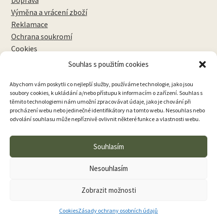
Výměna a vrácení zboží
Reklamace
Ochrana soukromí
Cookies
Souhlas s použitím cookies
NEWSLETTERY
Abychom vám poskytli co nejlepší služby, používáme technologie, jako jsou
soubory cookies, k ukládání a/nebo přístupu k informacím o zařízení. Souhlas s
těmito technologiemi nám umožní zpracovávat údaje, jako je chování při
procházení webu nebo jedinečné identifikátory na tomto webu. Nesouhlas nebo
odvolání souhlasu může nepříznivě ovlivnit některé funkce a vlastnosti webu.
Přihlásit k odběru
Souhlasím
Nesouhlasím
Zobrazit možnosti
0
Cookies
Zásady ochrany osobních údajů
Hledat:
Hledat
samponteka.cz © 2026