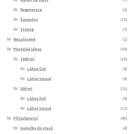
Regenerace
(2)
Šampóny
(15)
Styling
(7)
Nezařazené
(2)
Plnitelné láhve
(39)
1000 ml
(18)
Láhve čiré
(9)
Láhve tmavé
(9)
500 ml
(21)
Láhve čiré
(9)
Láhve tmavé
(12)
Příslušenství
(45)
Gumičky do vlasů
(4)