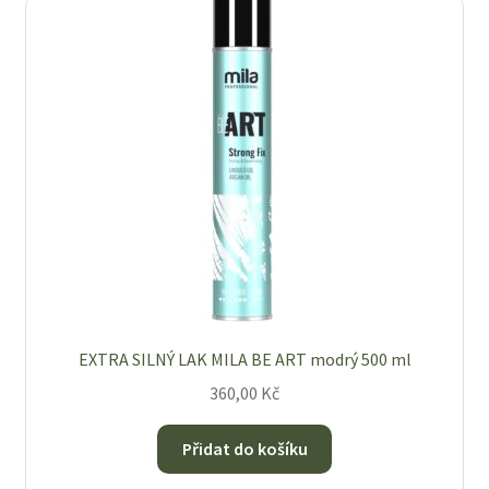
O nás
Obchod
Obchodní podmínky
Odstoupení od smlouvy
Pokladna
Reklamace
EXTRA SILNÝ LAK MILA BE ART modrý 500 ml
360,00
Kč
Výměna a vrácení zboží
Přidat do košíku
Zásady ochrany osobních údajů