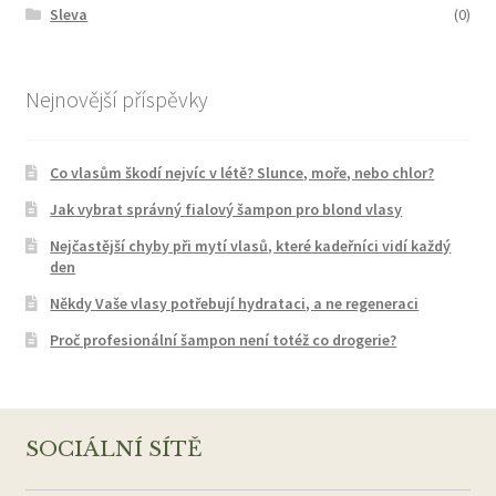
Sleva
(0)
Nejnovější příspěvky
Co vlasům škodí nejvíc v létě? Slunce, moře, nebo chlor?
Jak vybrat správný fialový šampon pro blond vlasy
Nejčastější chyby při mytí vlasů, které kadeřníci vidí každý
den
Někdy Vaše vlasy potřebují hydrataci, a ne regeneraci
Proč profesionální šampon není totéž co drogerie?
SOCIÁLNÍ SÍTĚ