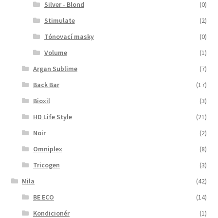
Silver - Blond
(0)
Stimulate
(2)
Tónovací masky
(0)
Volume
(1)
Argan Sublime
(7)
Back Bar
(17)
Bioxil
(3)
HD Life Style
(21)
Noir
(2)
Omniplex
(8)
Tricogen
(3)
Mila
(42)
BE ECO
(14)
Kondicionér
(1)