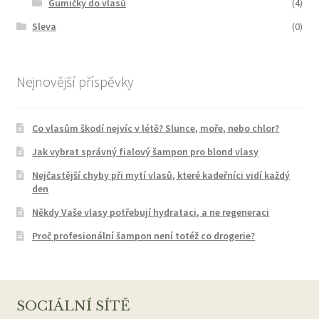
Gumičky do vlasů
(4)
Sleva
(0)
Nejnovější příspěvky
Co vlasům škodí nejvíc v létě? Slunce, moře, nebo chlor?
Jak vybrat správný fialový šampon pro blond vlasy
Nejčastější chyby při mytí vlasů, které kadeřníci vidí každý
den
Někdy Vaše vlasy potřebují hydrataci, a ne regeneraci
Proč profesionální šampon není totéž co drogerie?
SOCIÁLNÍ SÍTĚ