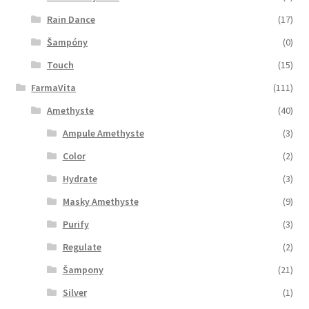
Rain Dance
(17)
Šampóny
(0)
Touch
(15)
FarmaVita
(111)
Amethyste
(40)
Ampule Amethyste
(3)
Color
(2)
Hydrate
(3)
Masky Amethyste
(9)
Purify
(3)
Regulate
(2)
Šampony
(21)
Silver
(1)