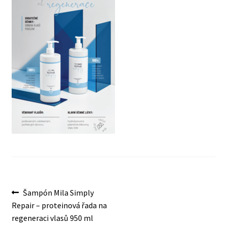
O nás
Obchod
Obchodní podmínky
Odstoupení od smlouvy
Pokladna
Reklamace
Výměna a vrácení zboží
Navigace
Předchozí
Šampón Mila Simply
příspěvek:
Repair – proteinová řada na
pro
Zásady ochrany osobních údajů
regeneraci vlasů 950 ml