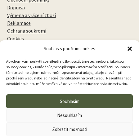
Doprava
Výměna a vrácení zboží
Reklamace
Ochrana soukromí
Cookies
Souhlas s použitím cookies
NEWSLETTERY
Abychom vám poskytli co nejlepší služby, používáme technologie, jako jsou
soubory cookies, k ukládání a/nebo přístupu k informacím o zařízení. Souhlas s
těmito technologiemi nám umožní zpracovávat údaje, jako je chování při
procházení webu nebo jedinečné identifikátory na tomto webu. Nesouhlas nebo
odvolání souhlasu může nepříznivě ovlivnit některé funkce a vlastnosti webu.
Přihlásit k odběru
Souhlasím
Nesouhlasím
Zobrazit možnosti
0