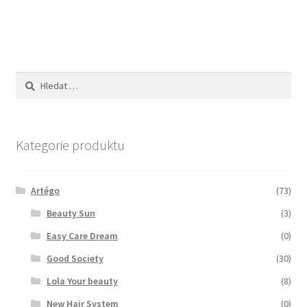
příspěvek
Zboží se slevou
Zkušební stránka
Vyhledávání
Kategorie produktu
Artégo
(73)
Beauty Sun
(3)
Easy Care Dream
(0)
Good Society
(30)
Lola Your beauty
(8)
New Hair System
(0)