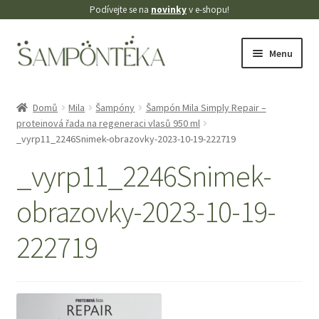
Podívejte se na
novinky
v e-shopu!
Přeskočit
Přejít
Menu
na
k
navigaci
obsahu
Úvodní stránka
webu
Domů
Mila
Šampóny
Šampón Mila Simply Repair –
proteinová řada na regeneraci vlasů 950 ml
Blog
_vyrp11_2246Snimek-obrazovky-2023-10-19-222719
Cookies
_vyrp11_2246Snimek-
obrazovky-2023-10-19-
Doprava
222719
Kontakt
Košík
Můj účet