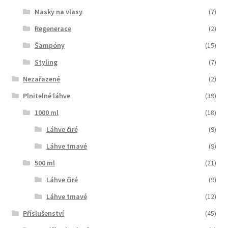
Masky na vlasy
(7)
Regenerace
(2)
Šampóny
(15)
Styling
(7)
Nezařazené
(2)
Plnitelné láhve
(39)
1000 ml
(18)
Láhve čiré
(9)
Láhve tmavé
(9)
500 ml
(21)
Láhve čiré
(9)
Láhve tmavé
(12)
Příslušenství
(45)