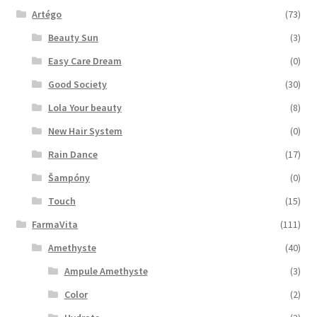
Artégo
(73)
Beauty Sun
(3)
Easy Care Dream
(0)
Good Society
(30)
Lola Your beauty
(8)
New Hair System
(0)
Rain Dance
(17)
Šampóny
(0)
Touch
(15)
FarmaVita
(111)
Amethyste
(40)
Ampule Amethyste
(3)
Color
(2)