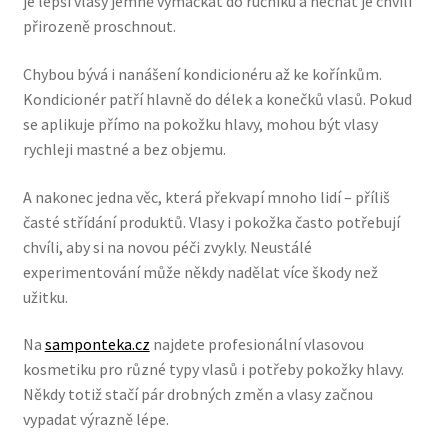
je lepší vlasy jemně vymačkat do ručníku a nechat je chvíli
přirozeně proschnout.
Chybou bývá i nanášení kondicionéru až ke kořínkům.
Kondicionér patří hlavně do délek a konečků vlasů. Pokud
se aplikuje přímo na pokožku hlavy, mohou být vlasy
rychleji mastné a bez objemu.
A nakonec jedna věc, která překvapí mnoho lidí – příliš
časté střídání produktů. Vlasy i pokožka často potřebují
chvíli, aby si na novou péči zvykly. Neustálé
experimentování může někdy nadělat více škody než
užitku.
Na
samponteka.cz
najdete profesionální vlasovou
kosmetiku pro různé typy vlasů i potřeby pokožky hlavy.
Někdy totiž stačí pár drobných změn a vlasy začnou
vypadat výrazně lépe.