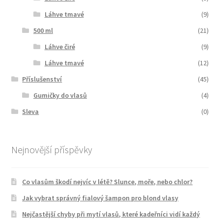
Láhve tmavé
(9)
500 ml
(21)
Láhve čiré
(9)
Láhve tmavé
(12)
Příslušenství
(45)
Gumičky do vlasů
(4)
Sleva
(0)
Nejnovější příspěvky
Co vlasům škodí nejvíc v létě? Slunce, moře, nebo chlor?
Jak vybrat správný fialový šampon pro blond vlasy
Nejčastější chyby při mytí vlasů, které kadeřníci vidí každý