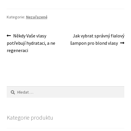
Kategorie:
Nezařazené
Navigace
Předchozí
Následující
Někdy Vaše vlasy
Jak vybrat správný fialový
příspěvek:
příspěvek:
potřebují hydrataci, a ne
šampon pro blond vlasy
pro
regeneraci
příspěvek
Vyhledávání
Kategorie produktu