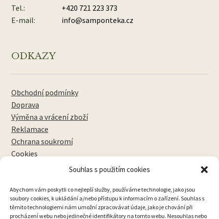
Tel.:
+420 721 223 373
E-mail:
info@samponteka.cz
ODKAZY
Obchodní podmínky
Doprava
Výměna a vrácení zboží
Reklamace
Ochrana soukromí
Cookies
Souhlas s použitím cookies
NEWSLETTERY
Abychom vám poskytli co nejlepší služby, používáme technologie, jako jsou
soubory cookies, k ukládání a/nebo přístupu k informacím o zařízení. Souhlas s
těmito technologiemi nám umožní zpracovávat údaje, jako je chování při
procházení webu nebo jedinečné identifikátory na tomto webu. Nesouhlas nebo