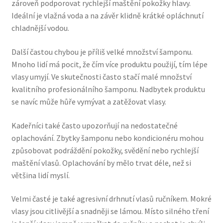
zároveň podporovat rychlejší maštění pokožky hlavy.
Zboží se slevou
Ideální je vlažná voda a na závěr klidně krátké opláchnutí
chladnější vodou.
Zkušební stránka
Další častou chybou je příliš velké množství šamponu.
Mnoho lidí má pocit, že čím více produktu použijí, tím lépe
vlasy umyjí. Ve skutečnosti často stačí malé množství
kvalitního profesionálního šamponu. Nadbytek produktu
se navíc může hůře vymývat a zatěžovat vlasy.
Kadeřníci také často upozorňují na nedostatečné
oplachování. Zbytky šamponu nebo kondicionéru mohou
způsobovat podráždění pokožky, svědění nebo rychlejší
maštění vlasů. Oplachování by mělo trvat déle, než si
většina lidí myslí.
Velmi časté je také agresivní drhnutí vlasů ručníkem. Mokré
vlasy jsou citlivější a snadněji se lámou. Místo silného tření