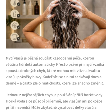
O nás
Obchod
Obchodní podmínky
Odstoupení od smlouvy
Mytí vlasů je běžná součást každodenní péče, kterou
většina lidí dělá automaticky. Přesto právě při mytí vzniká
Pokladna
spousta drobných chyb, které mohou mít vliv na kvalitu
vlasů i pokožky hlavy. Kadeřníci se s nimi setkávají dnes a
Reklamace
denně – a často jde o maličkosti, které lze snadno změnit.
Výměna a vrácení zboží
Jednou z nejčastějších chyb je používání příliš horké vody.
Horká voda sice působí příjemně, ale vlasům ani pokožce
Zásady ochrany osobních údajů
příliš nesvědčí. Může zbytečně vysušovat délky vlasů a