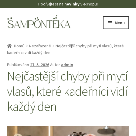
Podívejte se na
novinky
v e-shopu!
Přeskočit
Přejít
Menu
na
k
navigaci
obsahu
Úvodní stránka
webu
Domů
Nezařazené
Nejčastější chyby při mytí vlasů, které
kadeřníci vidí každý den
Blog
Publikováno
27. 5. 2026
Autor
admin
Cookies
Nejčastější chyby při mytí
Doprava
vlasů, které kadeřníci vidí
každý den
Kontakt
Košík
Můj účet