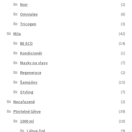
Noir
(2)
Omniplex
(8)
Tricogen
(3)
Mila
(42)
BE ECO
(14)
Kondicionér
(1)
Masky na vlasy
(7)
Regenerace
(2)
Šampóny
(15)
Styling
(7)
Nezařazené
(2)
Plnitelné láhve
(39)
1000 ml
(18)
Láhve čiré
(9)