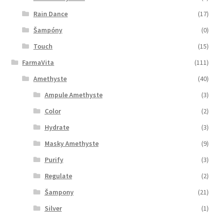
Rain Dance
(17)
Šampóny
(0)
Touch
(15)
FarmaVita
(111)
Amethyste
(40)
Ampule Amethyste
(3)
Color
(2)
Hydrate
(3)
Masky Amethyste
(9)
Purify
(3)
Regulate
(2)
Šampony
(21)
Silver
(1)