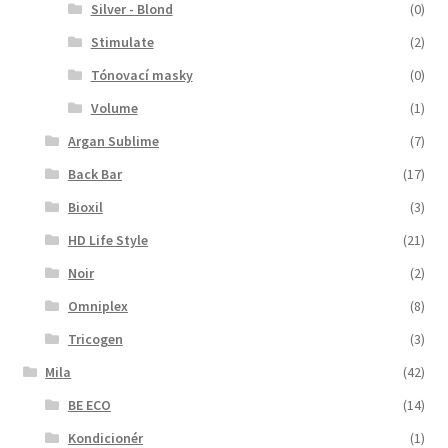
Silver - Blond
(0)
Stimulate
(2)
Tónovací masky
(0)
Volume
(1)
Argan Sublime
(7)
Back Bar
(17)
Bioxil
(3)
HD Life Style
(21)
Noir
(2)
Omniplex
(8)
Tricogen
(3)
Mila
(42)
BE ECO
(14)
Kondicionér
(1)