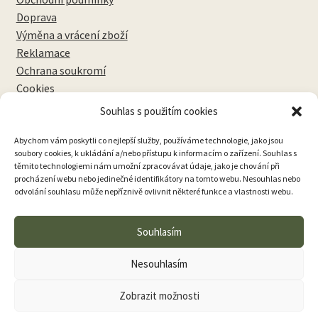
Doprava
Výměna a vrácení zboží
Reklamace
Ochrana soukromí
Cookies
Souhlas s použitím cookies
NEWSLETTERY
Abychom vám poskytli co nejlepší služby, používáme technologie, jako jsou
soubory cookies, k ukládání a/nebo přístupu k informacím o zařízení. Souhlas s
těmito technologiemi nám umožní zpracovávat údaje, jako je chování při
procházení webu nebo jedinečné identifikátory na tomto webu. Nesouhlas nebo
odvolání souhlasu může nepříznivě ovlivnit některé funkce a vlastnosti webu.
Přihlásit k odběru
Souhlasím
Nesouhlasím
Zobrazit možnosti
0