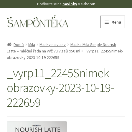
Podívejte se na
novinky
v e-shopu!
Přeskočit
Přejít
Menu
na
k
navigaci
obsahu
Úvodní stránka
webu
Domů
Mila
Masky na vlasy
Maska Mila Simply Nourish
Latte – mléčná řada na výživu vlasů 950 ml
_vyrp11_2245Snimek-
Blog
obrazovky-2023-10-19-222659
Cookies
_vyrp11_2245Snimek-
obrazovky-2023-10-19-
Doprava
222659
Kontakt
Košík
Můj účet