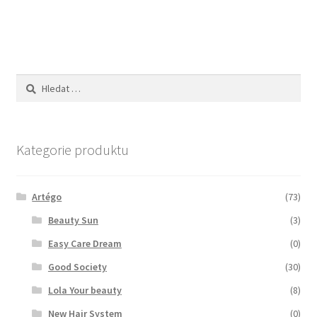
příspěvek
Zboží se slevou
Zkušební stránka
Vyhledávání
Kategorie produktu
Artégo
(73)
Beauty Sun
(3)
Easy Care Dream
(0)
Good Society
(30)
Lola Your beauty
(8)
New Hair System
(0)