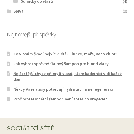
Gumičky do vlasů
(4)
Sleva
(0)
Nejnovější příspěvky
Co vlasům škodí nejvíc v létě? Slunce, moře, nebo chlor?
Jak vybrat správný fialový šampon pro blond vlasy
Nejčastější chyby při mytí vlasů, které kadeřníci vidí každý
den
Někdy Vaše vlasy potřebují hydrataci, a ne regeneraci
Proč profesionální šampon není totéž co drogerie?
SOCIÁLNÍ SÍTĚ