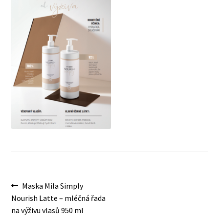
O nás
Obchod
Obchodní podmínky
Odstoupení od smlouvy
Pokladna
Reklamace
Výměna a vrácení zboží
Navigace
Předchozí
Maska Mila Simply
příspěvek:
Nourish Latte – mléčná řada
pro
Zásady ochrany osobních údajů
na výživu vlasů 950 ml