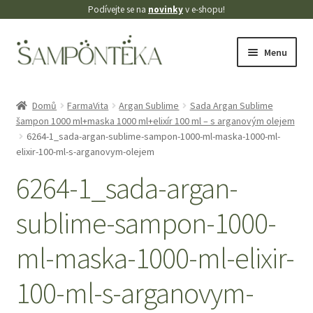
Podívejte se na
novinky
v e-shopu!
Přeskočit
Přejít
Menu
na
k
navigaci
obsahu
Úvodní stránka
webu
Domů
FarmaVita
Argan Sublime
Sada Argan Sublime
šampon 1000 ml+maska 1000 ml+elixír 100 ml – s arganovým olejem
Blog
6264-1_sada-argan-sublime-sampon-1000-ml-maska-1000-ml-
elixir-100-ml-s-arganovym-olejem
Cookies
6264-1_sada-argan-
Doprava
sublime-sampon-1000-
Kontakt
ml-maska-1000-ml-elixir-
Košík
100-ml-s-arganovym-
Můj účet