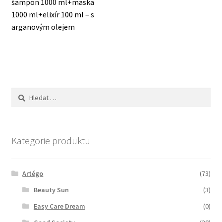
příspěvek:
šampon 1000 ml+maska
pro
Zboží se slevou
1000 ml+elixír 100 ml – s
příspěvek
arganovým olejem
Zkušební stránka
Vyhledávání
Kategorie produktu
Artégo
(73)
Beauty Sun
(3)
Easy Care Dream
(0)