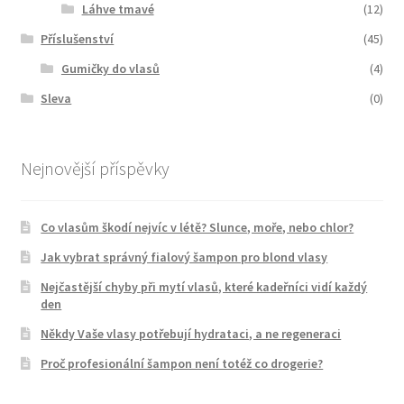
Láhve tmavé
(12)
Příslušenství
(45)
Gumičky do vlasů
(4)
Sleva
(0)
Nejnovější příspěvky
Co vlasům škodí nejvíc v létě? Slunce, moře, nebo chlor?
Jak vybrat správný fialový šampon pro blond vlasy
Nejčastější chyby při mytí vlasů, které kadeřníci vidí každý
den
Někdy Vaše vlasy potřebují hydrataci, a ne regeneraci
Proč profesionální šampon není totéž co drogerie?