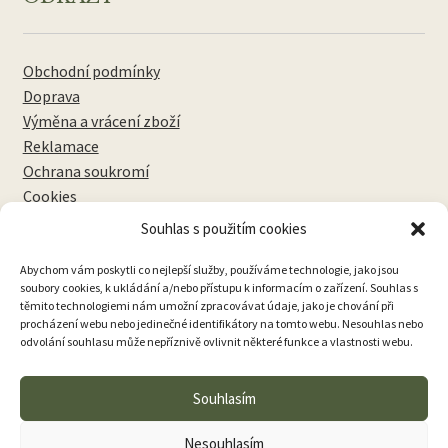
Obchodní podmínky
Doprava
Výměna a vrácení zboží
Reklamace
Ochrana soukromí
Cookies
Souhlas s použitím cookies
NEWSLETTERY
Abychom vám poskytli co nejlepší služby, používáme technologie, jako jsou
soubory cookies, k ukládání a/nebo přístupu k informacím o zařízení. Souhlas s
těmito technologiemi nám umožní zpracovávat údaje, jako je chování při
procházení webu nebo jedinečné identifikátory na tomto webu. Nesouhlas nebo
odvolání souhlasu může nepříznivě ovlivnit některé funkce a vlastnosti webu.
Přihlásit k odběru
Souhlasím
Nesouhlasím