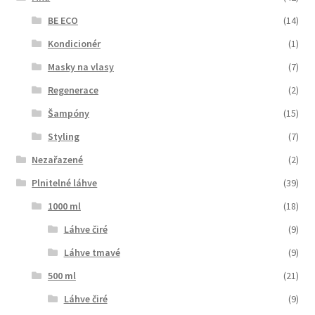
BE ECO
(14)
Kondicionér
(1)
Masky na vlasy
(7)
Regenerace
(2)
Šampóny
(15)
Styling
(7)
Nezařazené
(2)
Plnitelné láhve
(39)
1000 ml
(18)
Láhve čiré
(9)
Láhve tmavé
(9)
500 ml
(21)
Láhve čiré
(9)