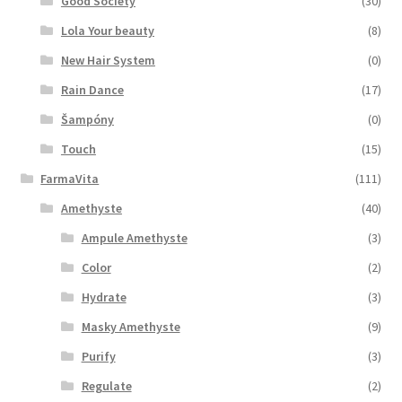
Good Society
(30)
Lola Your beauty
(8)
New Hair System
(0)
Rain Dance
(17)
Šampóny
(0)
Touch
(15)
FarmaVita
(111)
Amethyste
(40)
Ampule Amethyste
(3)
Color
(2)
Hydrate
(3)
Masky Amethyste
(9)
Purify
(3)
Regulate
(2)