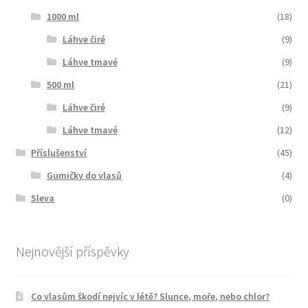
1000 ml
(18)
Láhve čiré
(9)
Láhve tmavé
(9)
500 ml
(21)
Láhve čiré
(9)
Láhve tmavé
(12)
Příslušenství
(45)
Gumičky do vlasů
(4)
Sleva
(0)
Nejnovější příspěvky
Co vlasům škodí nejvíc v létě? Slunce, moře, nebo chlor?