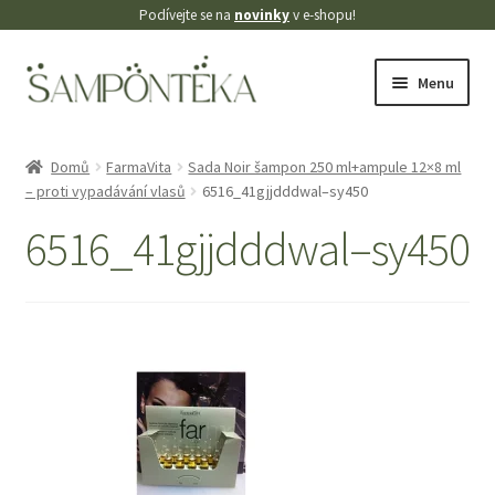
Podívejte se na
novinky
v e-shopu!
Přeskočit
Přejít
Menu
na
k
navigaci
obsahu
Úvodní stránka
webu
Domů
FarmaVita
Sada Noir šampon 250 ml+ampule 12×8 ml
– proti vypadávání vlasů
6516_41gjjdddwal–sy450
Blog
6516_41gjjdddwal–sy450
Cookies
Doprava
Kontakt
Košík
Můj účet