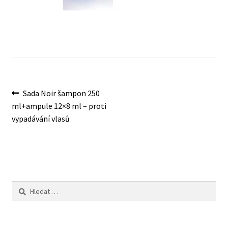
O nás
Obchod
Obchodní podmínky
Navigace
Předchozí
Sada Noir šampon 250
Odstoupení od smlouvy
příspěvek:
ml+ampule 12×8 ml – proti
pro
vypadávání vlasů
příspěvek
Pokladna
Reklamace
Výměna a vrácení zboží
Vyhledávání
Zásady ochrany osobních údajů