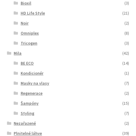
Bioxil
(3)
HD Life Style
(21)
Noir
(2)
Omniplex
(8)
Tricogen
(3)
Mila
(42)
BE ECO
(14)
Kondicionér
(1)
Masky na vlasy
(7)
Regenerace
(2)
Šampóny
(15)
Styling
(7)
Nezařazené
(2)
Plnitelné láhve
(39)