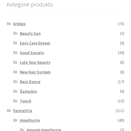
Kategorie produktu
Zboží se slevou
Zkušební stránka
Artégo
(73)
Beauty Sun
(3)
Easy Care Dream
(0)
Good Society
(30)
Lola Your beauty
(8)
New Hair System
(0)
Rain Dance
(17)
Šampóny
(0)
Touch
(15)
FarmaVita
(111)
Amethyste
(40)
Ampule Amethyste
(3)