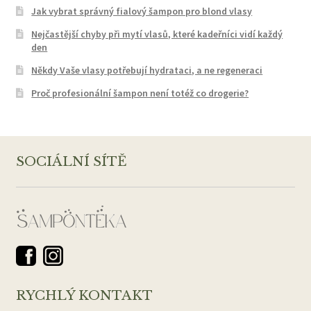
Jak vybrat správný fialový šampon pro blond vlasy
Nejčastější chyby při mytí vlasů, které kadeřníci vidí každý
den
Někdy Vaše vlasy potřebují hydrataci, a ne regeneraci
Proč profesionální šampon není totéž co drogerie?
SOCIÁLNÍ SÍTĚ
RYCHLÝ KONTAKT