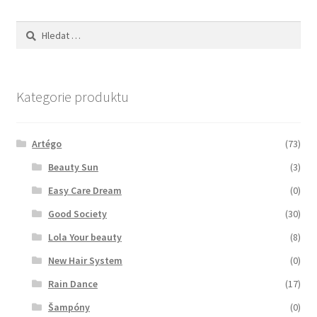
Zboží se slevou
Vyhledávání
Zkušební stránka
Kategorie produktu
Artégo
(73)
Beauty Sun
(3)
Easy Care Dream
(0)
Good Society
(30)
Lola Your beauty
(8)
New Hair System
(0)
Rain Dance
(17)
Šampóny
(0)