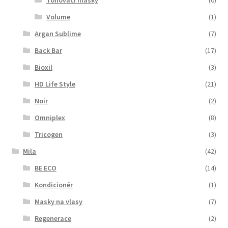
Volume
(1)
Argan Sublime
(7)
Back Bar
(17)
Bioxil
(3)
HD Life Style
(21)
Noir
(2)
Omniplex
(8)
Tricogen
(3)
Mila
(42)
BE ECO
(14)
Kondicionér
(1)
Masky na vlasy
(7)
Regenerace
(2)