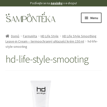
Podívejte se na
novinky
v e-shopu!
Přeskočit
Přejít
Menu
na
k
navigaci
obsahu
Úvodní stránka
webu
Domů
FarmaVita
HD Life Style
HD Life Style Smoothing
Leave-in Cream – termoochranný uhlazující krém 150 ml
hd-life-
Blog
style-smooting
Cookies
hd-life-style-smooting
Doprava
Kontakt
Košík
Můj účet