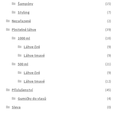
Šampóny
(15)
Styling
(7)
Nezařazené
(2)
Plnitelné láhve
(39)
1000 ml
(18)
Láhve čiré
(9)
Láhve tmavé
(9)
500 ml
(21)
Láhve čiré
(9)
Láhve tmavé
(12)
Příslušenství
(45)
Gumičky do vlasů
(4)
Sleva
(0)