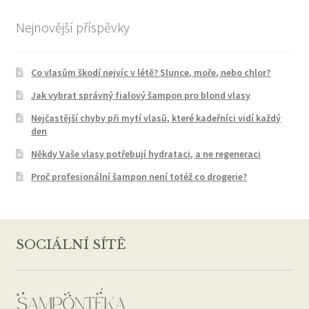
Nejnovější příspěvky
Co vlasům škodí nejvíc v létě? Slunce, moře, nebo chlor?
Jak vybrat správný fialový šampon pro blond vlasy
Nejčastější chyby při mytí vlasů, které kadeřníci vidí každý
den
Někdy Vaše vlasy potřebují hydrataci, a ne regeneraci
Proč profesionální šampon není totéž co drogerie?
SOCIÁLNÍ SÍTĚ