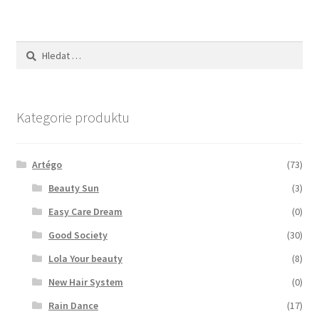
Zboží se slevou
Vyhledávání
Zkušební stránka
Kategorie produktu
Artégo
(73)
Beauty Sun
(3)
Easy Care Dream
(0)
Good Society
(30)
Lola Your beauty
(8)
New Hair System
(0)
Rain Dance
(17)