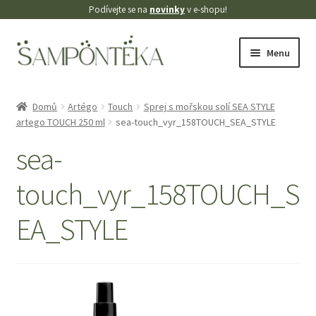
Podívejte se na
novinky
v e-shopu!
Přeskočit
Přejít
Menu
na
k
navigaci
obsahu
Úvodní stránka
webu
Domů
Artégo
Touch
Sprej s mořskou solí SEA STYLE
artego TOUCH 250 ml
sea-touch_vyr_158TOUCH_SEA_STYLE
Blog
sea-
Cookies
touch_vyr_158TOUCH_S
Doprava
EA_STYLE
Kontakt
Košík
Můj účet