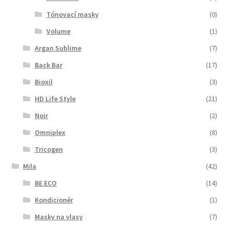
Tónovací masky
(0)
Volume
(1)
Argan Sublime
(7)
Back Bar
(17)
Bioxil
(3)
HD Life Style
(21)
Noir
(2)
Omniplex
(8)
Tricogen
(3)
Mila
(42)
BE ECO
(14)
Kondicionér
(1)
Masky na vlasy
(7)