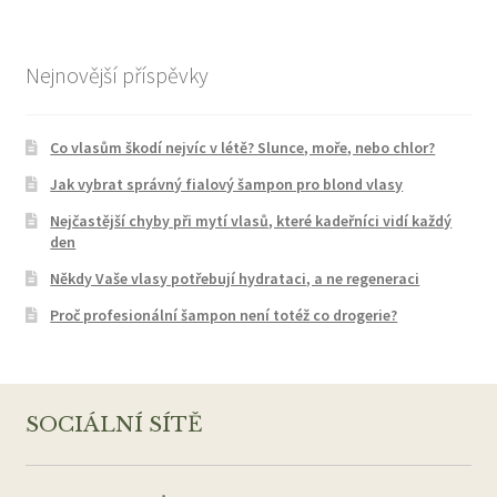
Nejnovější příspěvky
Co vlasům škodí nejvíc v létě? Slunce, moře, nebo chlor?
Jak vybrat správný fialový šampon pro blond vlasy
Nejčastější chyby při mytí vlasů, které kadeřníci vidí každý
den
Někdy Vaše vlasy potřebují hydrataci, a ne regeneraci
Proč profesionální šampon není totéž co drogerie?
SOCIÁLNÍ SÍTĚ