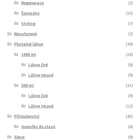
Regenerace
(2)
Šampóny
(15)
Styling
(7)
Nezařazené
(2)
Plnitelné láhve
(39)
1000 ml
(18)
Láhve čiré
(9)
Láhve tmavé
(9)
500 ml
(21)
Láhve čiré
(9)
Láhve tmavé
(12)
Příslušenství
(45)
Gumičky do vlasů
(4)
Sleva
(0)