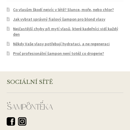
Co vlasům škodí nejvíc v létě? Slunce, moře, nebo chlor?
Jak vybrat správný fialový šampon pro blond vlasy
Nejčastější chyby při mytí vlasů, které kadeřníci vidí každý
den
Někdy Vaše vlasy potřebují hydrataci, a ne regeneraci
Proč profesionální šampon není totéž co drogerie?
SOCIÁLNÍ SÍTĚ