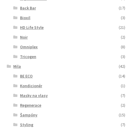
Back Bar
(17)
Bioxil
(3)
HD Life Style
(21)
Noir
(2)
Omniplex
(8)
Tricogen
(3)
Mila
(42)
BE ECO
(14)
Kondicionér
(1)
Masky na vlasy
(7)
Regenerace
(2)
Šampóny
(15)
Styling
(7)