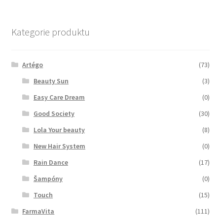
Zboží se slevou
Kategorie produktu
Zkušební stránka
Artégo
(73)
Beauty Sun
(3)
Easy Care Dream
(0)
Good Society
(30)
Lola Your beauty
(8)
New Hair System
(0)
Rain Dance
(17)
Šampóny
(0)
Touch
(15)
FarmaVita
(111)