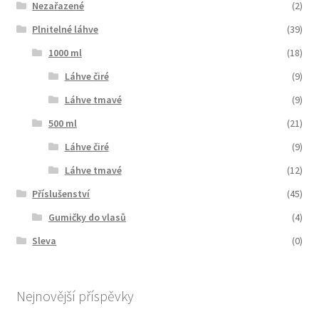
Nezařazené
(2)
Plnitelné láhve
(39)
1000 ml
(18)
Láhve čiré
(9)
Láhve tmavé
(9)
500 ml
(21)
Láhve čiré
(9)
Láhve tmavé
(12)
Příslušenství
(45)
Gumičky do vlasů
(4)
Sleva
(0)
Nejnovější příspěvky