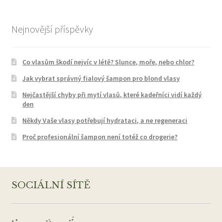
Nejnovější příspěvky
Co vlasům škodí nejvíc v létě? Slunce, moře, nebo chlor?
Jak vybrat správný fialový šampon pro blond vlasy
Nejčastější chyby při mytí vlasů, které kadeřníci vidí každý
den
Někdy Vaše vlasy potřebují hydrataci, a ne regeneraci
Proč profesionální šampon není totéž co drogerie?
SOCIÁLNÍ SÍTĚ