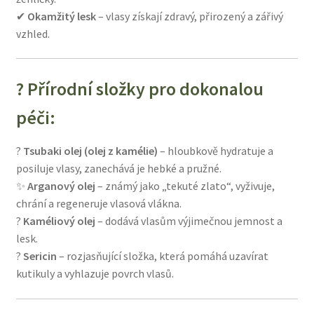
✔
Okamžitý lesk
– vlasy získají zdravý, přirozený a zářivý
vzhled.
? Přírodní složky pro dokonalou
péči:
?
Tsubaki olej (olej z kamélie)
– hloubkově hydratuje a
posiluje vlasy, zanechává je hebké a pružné.
✨
Arganový olej
– známý jako „tekuté zlato“, vyživuje,
chrání a regeneruje vlasová vlákna.
?
Kaméliový olej
– dodává vlasům výjimečnou jemnost a
lesk.
?
Sericin
– rozjasňující složka, která pomáhá uzavírat
kutikuly a vyhlazuje povrch vlasů.