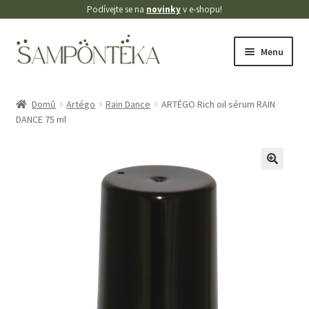
Podívejte se na
novinky
v e-shopu!
Přeskočit
Přejít
Menu
na
k
navigaci
obsahu
Úvodní stránka
webu
Domů
Artégo
Rain Dance
ARTÉGO Rich oil sérum RAIN
DANCE 75 ml
Blog
Cookies
🔍
Doprava
Kontakt
Košík
Můj účet