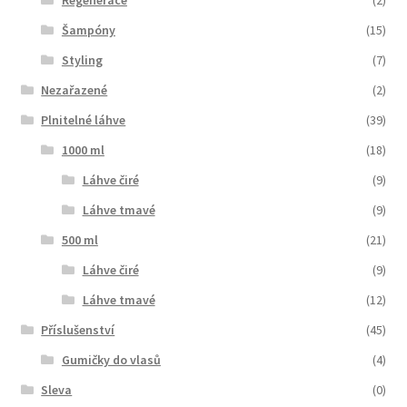
Regenerace
(2)
Šampóny
(15)
Styling
(7)
Nezařazené
(2)
Plnitelné láhve
(39)
1000 ml
(18)
Láhve čiré
(9)
Láhve tmavé
(9)
500 ml
(21)
Láhve čiré
(9)
Láhve tmavé
(12)
Příslušenství
(45)
Gumičky do vlasů
(4)
Sleva
(0)