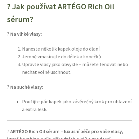
? Jak používat ARTÉGO Rich Oil
sérum?
?
Na vlhké vlasy:
Naneste několik kapek oleje do dlaní.
Jemně vmasírujte do délek a konečků.
Upravte vlasy jako obvykle – můžete fénovat nebo
nechat volně uschnout.
?
Na suché vlasy:
Použijte pár kapek jako závěrečný krok pro uhlazení
a extra lesk.
?
ARTÉGO Rich Oil sérum – luxusní péče pro vaše vlasy,