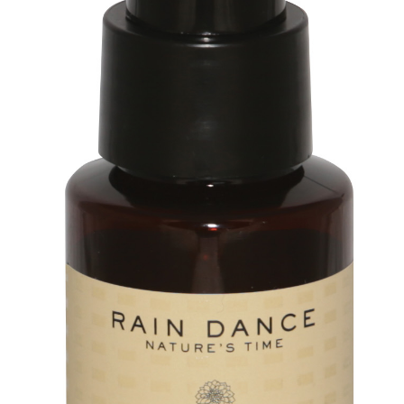
O nás
Obchod
Obchodní podmínky
Odstoupení od smlouvy
Pokladna
Reklamace
Výměna a vrácení zboží
Zásady ochrany osobních údajů