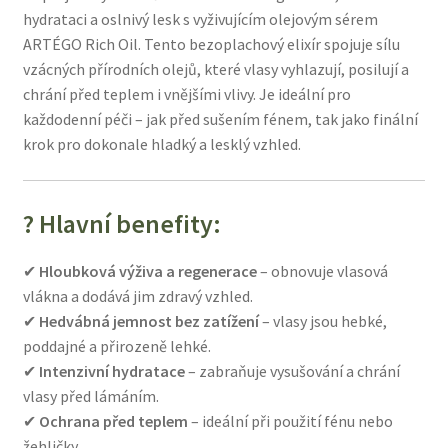
hydrataci a oslnivý lesk s vyživujícím olejovým sérem
ARTÉGO Rich Oil. Tento bezoplachový elixír spojuje sílu
vzácných přírodních olejů, které vlasy vyhlazují, posilují a
chrání před teplem i vnějšími vlivy. Je ideální pro
každodenní péči – jak před sušením fénem, tak jako finální
krok pro dokonale hladký a lesklý vzhled.
? Hlavní benefity:
✔
Hloubková výživa a regenerace
– obnovuje vlasová
vlákna a dodává jim zdravý vzhled.
✔
Hedvábná jemnost bez zatížení
– vlasy jsou hebké,
poddajné a přirozeně lehké.
✔
Intenzivní hydratace
– zabraňuje vysušování a chrání
vlasy před lámáním.
✔
Ochrana před teplem
– ideální při použití fénu nebo
žehličky.