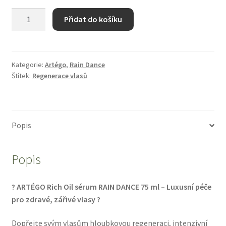
ARTÉGO
Přidat do košíku
Rich
oil
sérum
RAIN
Kategorie:
Artégo
,
Rain Dance
Štítek:
Regenerace vlasů
DANCE
75
ml
množství
Popis
Popis
? ARTÉGO Rich Oil sérum RAIN DANCE 75 ml – Luxusní péče
pro zdravé, zářivé vlasy ?
Dopřejte svým vlasům hloubkovou regeneraci, intenzivní