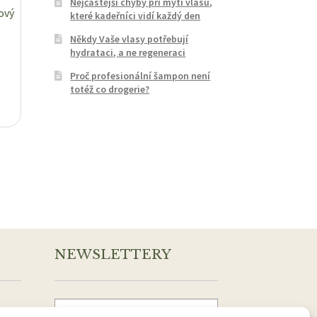
Nejčastější chyby při mytí vlasů,
ový
které kadeřníci vidí každý den
Někdy Vaše vlasy potřebují
hydrataci, a ne regeneraci
Proč profesionální šampon není
totéž co drogerie?
NEWSLETTERY