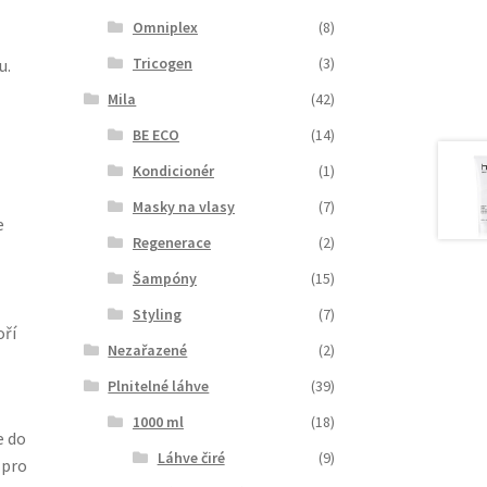
Omniplex
(8)
Tricogen
(3)
u.
Mila
(42)
BE ECO
(14)
Kondicionér
(1)
Masky na vlasy
(7)
e
Regenerace
(2)
Šampóny
(15)
Styling
(7)
oří
Nezařazené
(2)
Plnitelné láhve
(39)
1000 ml
(18)
e do
Láhve čiré
(9)
 pro