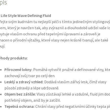
vlasů
pis
150
ml
 Life Style Wave Defining Fluid
množství
ejte svým kudrnám tu nejlepší péči s tímto jedinečným stylingov
dem, který je navržen tak, aby zvýraznil a dlouhodobě udržel vaše l
ytuje vlasům ochranu před tepelnými úpravami a zároveň je
acen o přírodní výtažky, které vlasy nejen krásně tvarují, ale také
ují.
ýhody produktu:
Přirozené lokny:
Pomáhá vytvořit pružné a definované vlny, kte
zachovají svůj tvar po celý den.
Lesklý a zdravý vzhled:
Dodává vlasům zářivý lesk, čímž vlasy
působí zdravěji a lépe udržovaně.
Objem bez zátěže:
Vlasy zůstávají lehké a vzdušné, fluid jim do
potřebný objem, aniž by je zatížil.
Tepelná ochrana:
Chrání vlasy před negativními účinky tepla př