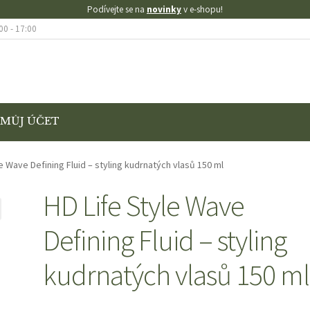
Podívejte se na
novinky
v e-shopu!
00 - 17:00
MŮJ ÚČET
KONTAKT
KOŠÍK
MŮJ ÚČET
O NÁS
OBCHOD
OBCHODNÍ PODMÍNK
le Wave Defining Fluid – styling kudrnatých vlasů 150 ml
AMACE
VÝMĚNA A VRÁCENÍ ZBOŽÍ
HD Life Style Wave
Defining Fluid – styling
SE SLEVOU
ZKUŠEBNÍ STRÁNKA
kudrnatých vlasů 150 ml