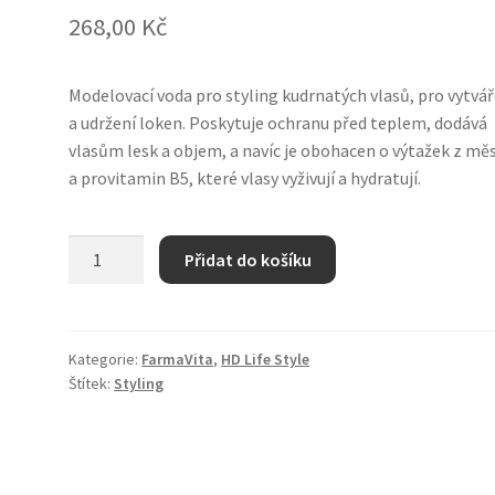
268,00
Kč
Modelovací voda pro styling kudrnatých vlasů, pro vytvář
a udržení loken. Poskytuje ochranu před teplem, dodává
vlasům lesk a objem, a navíc je obohacen o výtažek z mě
a provitamin B5, které vlasy vyživují a hydratují.
HD
Přidat do košíku
Life
Style
Wave
Defining
Kategorie:
FarmaVita
,
HD Life Style
Štítek:
Styling
Fluid
-
styling
kudrnatých