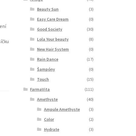
Beauty Sun
(3)
Easy Care Dream
(0)
ení
Good Society
(30)
Lola Your beauty
(8)
síčku
New Hair System
(0)
Rain Dance
(17)
Šampóny
(0)
Touch
(15)
FarmaVita
(111)
Amethyste
(40)
Ampule Amethyste
(3)
Color
(2)
Hydrate
(3)