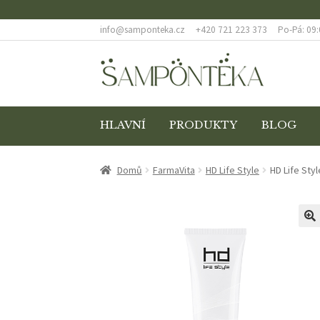
info@samponteka.cz
+420 721 223 373
Po-Pá: 09:
Přeskočit
Přejít
na
k
navigaci
obsahu
webu
HLAVNÍ
PRODUKTY
BLOG
ÚVODNÍ STRÁNKA
BLOG
COOKIES
DOPRAVA
Domů
FarmaVita
HD Life Style
HD Life Sty
ODSTOUPENÍ OD SMLOUVY
POKLADNA
REKL
🔍
ZÁSADY OCHRANY OSOBNÍCH ÚDAJŮ
ZBOŽÍ 