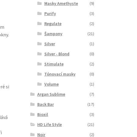
Masky Amethyste
(9)
Purify
(3)
Regulate
(2)
ým
Šampony
(21)
okny.
Silver
(1)
Silver - Blond
(0)
Stimulate
(2)
Tónovací masky
(0)
Volume
(1)
ré si
Argan Sublime
(7)
Back Bar
(17)
Bioxil
(3)
dává
HD Life Style
(21)
i
Noir
(2)