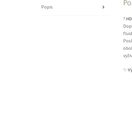
Po
Popis
?
HD
Dopř
flui
Posk
oboh
vyživ
✨
V