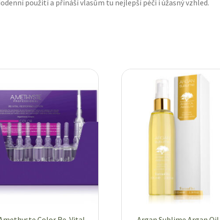
odenní použití a přináší vlasům tu nejlepší péči i úžasný vzhled.
Amethyste Color Re-Vital
Argan Sublime Argan Oil