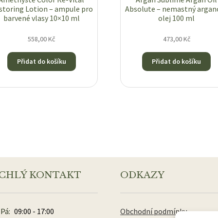
storing Lotion – ampule pro
Absolute – nemastný argan
barvené vlasy 10×10 ml
olej 100 ml
558,00
Kč
473,00
Kč
Přidat do košíku
Přidat do košíku
CHLÝ KONTAKT
ODKAZY
 Pá:
09:00 - 17:00
Obchodní podmínky