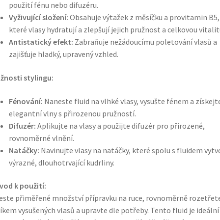
použití fénu nebo difuzéru.
Vyživující složení:
Obsahuje výtažek z měsíčku a provitamin B5,
které vlasy hydratují a zlepšují jejich pružnost a celkovou vitalit
Antistatický efekt:
Zabraňuje nežádoucímu poletování vlasů a
zajišťuje hladký, upravený vzhled.
žnosti stylingu:
Fénování:
Naneste fluid na vlhké vlasy, vysušte fénem a získejt
elegantní vlny s přirozenou pružností.
Difuzér:
Aplikujte na vlasy a použijte difuzér pro přirozené,
rovnoměrné vlnění.
Natáčky:
Navinujte vlasy na natáčky, které spolu s fluidem vytv
výrazné, dlouhotrvající kudrliny.
vod k použití:
ste přiměřené množství přípravku na ruce, rovnoměrně rozetřet
íkem vysušených vlasů a upravte dle potřeby. Tento fluid je ideální