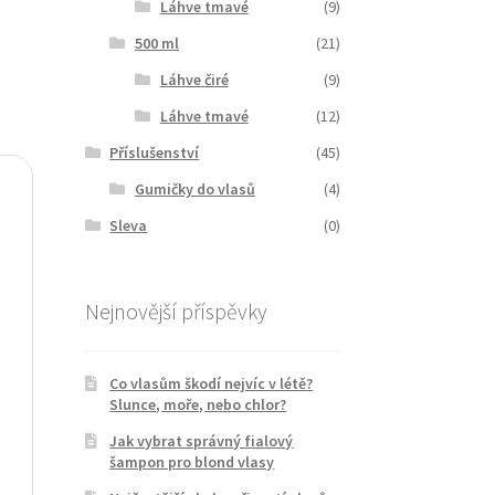
Láhve tmavé
(9)
500 ml
(21)
Láhve čiré
(9)
Láhve tmavé
(12)
Příslušenství
(45)
Gumičky do vlasů
(4)
Sleva
(0)
Nejnovější příspěvky
Co vlasům škodí nejvíc v létě?
Slunce, moře, nebo chlor?
Jak vybrat správný fialový
šampon pro blond vlasy