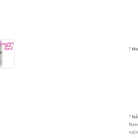
?
Mo
?
Ná
Nane
ručn