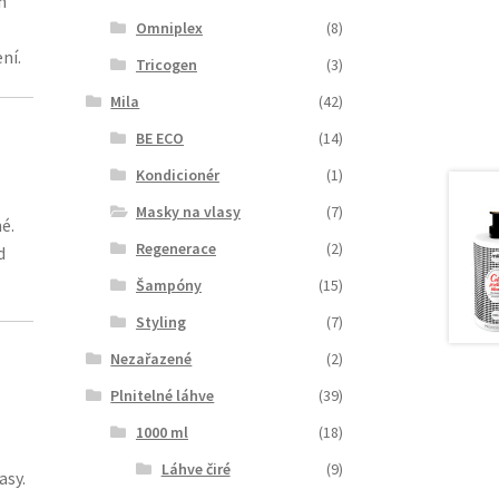
h
Omniplex
(8)
ní.
Tricogen
(3)
Mila
(42)
BE ECO
(14)
Kondicionér
(1)
Masky na vlasy
(7)
é.
Regenerace
(2)
d
Šampóny
(15)
Styling
(7)
Nezařazené
(2)
Plnitelné láhve
(39)
1000 ml
(18)
Láhve čiré
(9)
asy.