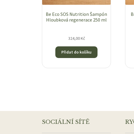
Be Eco SOS Nutrition Šampón
B
Hloubková regenerace 250 ml
324,00
Kč
Přidat do košíku
SOCIÁLNÍ SÍTĚ
RY