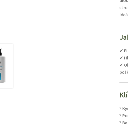
dlou
stru
Ideá
Ja
✔
Fi
✔
H
✔
O
poš
Kl
?
Ky
?
Po
?
Ba