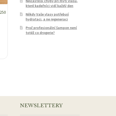
Nejčastější chyby při mytí vlasů,
které kadeřníci vidí každý den
 250
Někdy Vaše vlasy potřebují
hydrataci, a ne regeneraci
Proč profesionální šampon není
totéž co drogerie?
NEWSLETTERY