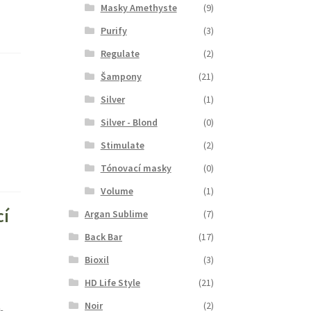
Masky Amethyste
(9)
Purify
(3)
Regulate
(2)
Šampony
(21)
Silver
(1)
Silver - Blond
(0)
Stimulate
(2)
Tónovací masky
(0)
Volume
(1)
cí
Argan Sublime
(7)
Back Bar
(17)
Bioxil
(3)
HD Life Style
(21)
Noir
(2)