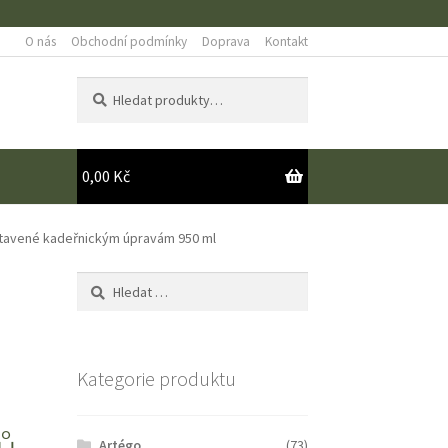
O nás
Obchodní podmínky
Doprava
Kontakt
Hledat:
Hledat
0,00
Kč
Y
vystavené kadeřnickým úpravám 950 ml
Vyhledávání
Kategorie produktu
ů,
Artégo
(73)