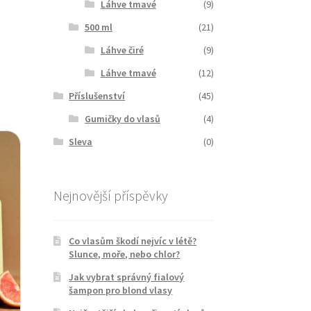
Láhve tmavé
(9)
500 ml
(21)
Láhve čiré
(9)
Láhve tmavé
(12)
Příslušenství
(45)
Gumičky do vlasů
(4)
Sleva
(0)
Nejnovější příspěvky
Co vlasům škodí nejvíc v létě?
Slunce, moře, nebo chlor?
Jak vybrat správný fialový
šampon pro blond vlasy