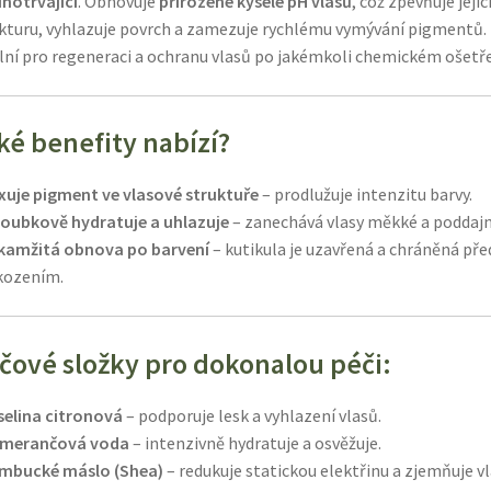
hotrvající
. Obnovuje
přirozené kyselé pH vlasů
, což zpevňuje jejic
ml
kturu, vyhlazuje povrch a zamezuje rychlému vymývání pigmentů.
množství
lní pro regeneraci a ochranu vlasů po jakémkoli chemickém ošetře
ké benefity nabízí?
xuje pigment ve vlasové struktuře
– prodlužuje intenzitu barvy.
loubkově hydratuje a uhlazuje
– zanechává vlasy měkké a poddajn
kamžitá obnova po barvení
– kutikula je uzavřená a chráněná pře
kozením.
íčové složky pro dokonalou péči:
selina citronová
– podporuje lesk a vyhlazení vlasů.
merančová voda
– intenzivně hydratuje a osvěžuje.
mbucké máslo (Shea)
– redukuje statickou elektřinu a zjemňuje vl