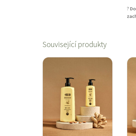
?
Do
zach
Související produkty