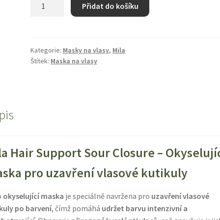
Mila
Přidat do košíku
Hair
Support
Sour
Closure-
Kategorie:
Masky na vlasy
,
Mila
Štítek:
Maska na vlasy
okyselující
maska
na
vlasy
-
pis
obnovuje
kyselé
pH
la Hair Support Sour Closure – Okyselují
vlasů,
ska pro uzavření vlasové kutikuly
vystavené
kadeřnickým
o
okyselující maska
je speciálně navržena pro
uzavření vlasové
úpravám
kuly po barvení
, čímž pomáhá
udržet barvu intenzivní a
950