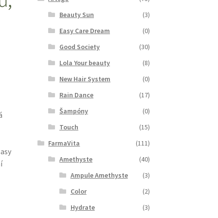
Beauty Sun
(3)
Easy Care Dream
(0)
Good Society
(30)
Lola Your beauty
(8)
New Hair System
(0)
Rain Dance
(17)
Šampóny
(0)
á
Touch
(15)
FarmaVita
(111)
lasy
Amethyste
(40)
í
Ampule Amethyste
(3)
Color
(2)
Hydrate
(3)