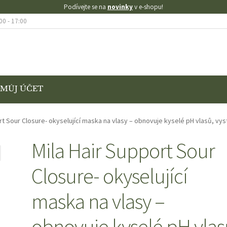
Podívejte se na
novinky
v e-shopu!
00 - 17:00
MŮJ ÚČET
KONTAKT
KOŠÍK
MŮJ ÚČET
O NÁS
OBCHOD
OBCHODNÍ PODMÍNK
ort Sour Closure- okyselující maska na vlasy – obnovuje kyselé pH vlasů, 
AMACE
VÝMĚNA A VRÁCENÍ ZBOŽÍ
Mila Hair Support Sour
Closure- okyselující
SE SLEVOU
ZKUŠEBNÍ STRÁNKA
maska na vlasy –
obnovuje kyselé pH vlas