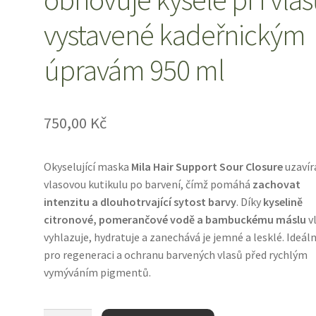
vystavené kadeřnickým
úpravám 950 ml
750,00
Kč
Okyselující maska
Mila Hair Support Sour Closure
uzavír
vlasovou kutikulu po barvení, čímž pomáhá
zachovat
intenzitu a dlouhotrvající sytost barvy
. Díky
kyselině
citronové, pomerančové vodě a bambuckému máslu
v
vyhlazuje, hydratuje a zanechává je jemné a lesklé. Ideáln
pro regeneraci a ochranu barvených vlasů před rychlým
vymýváním pigmentů.