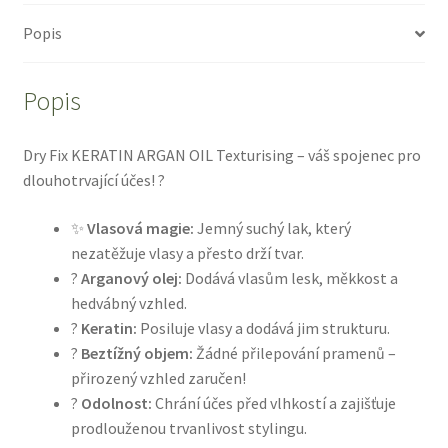
Popis
Popis
Dry Fix KERATIN ARGAN OIL Texturising – váš spojenec pro
dlouhotrvající účes! ?
✨
Vlasová magie:
Jemný suchý lak, který
nezatěžuje vlasy a přesto drží tvar.
?
Arganový olej:
Dodává vlasům lesk, měkkost a
hedvábný vzhled.
?
Keratin:
Posiluje vlasy a dodává jim strukturu.
?️
Beztížný objem:
Žádné přilepování pramenů –
přirozený vzhled zaručen!
?
Odolnost:
Chrání účes před vlhkostí a zajišťuje
prodlouženou trvanlivost stylingu.