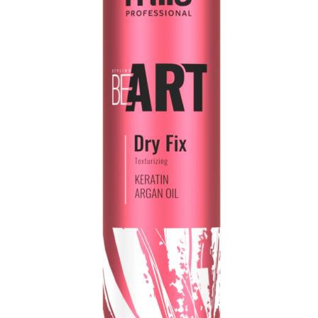
O nás
Obchod
Obchodní podmínky
Odstoupení od smlouvy
Pokladna
Reklamace
Výměna a vrácení zboží
Zásady ochrany osobních údajů