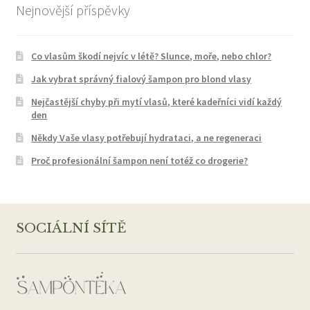
Nejnovější příspěvky
Co vlasům škodí nejvíc v létě? Slunce, moře, nebo chlor?
Jak vybrat správný fialový šampon pro blond vlasy
Nejčastější chyby při mytí vlasů, které kadeřníci vidí každý
den
Někdy Vaše vlasy potřebují hydrataci, a ne regeneraci
Proč profesionální šampon není totéž co drogerie?
SOCIÁLNÍ SÍTĚ