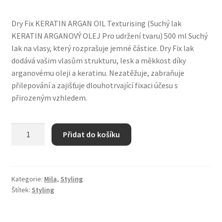
Dry Fix KERATIN ARGAN OIL Texturising (Suchý lak
KERATIN ARGANOVÝ OLEJ Pro udržení tvaru) 500 ml Suchý
lak na vlasy, který rozprašuje jemné částice. Dry Fix lak
dodává vašim vlasům strukturu, lesk a měkkost díky
arganovému oleji a keratinu. Nezatěžuje, zabraňuje
přilepování a zajišťuje dlouhotrvající fixaci účesu s
přirozeným vzhledem.
SUCHÝ
Přidat do košíku
LAK
MILA
DRY
FIX
Kategorie:
Mila
,
Styling
Štítek:
Styling
500
ml
množství