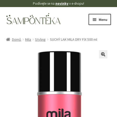
Podívejte se na
novinky
v e-shopu!
Přeskočit
Přejít
Menu
na
k
navigaci
obsahu
Úvodní stránka
webu
Domů
Mila
Styling
SUCHÝ LAK MILA DRY FIX 500 ml
Blog
Cookies
🔍
Doprava
Kontakt
Košík
Můj účet