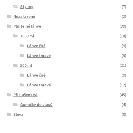
Styling
(7)
Nezařazené
(2)
Plnitelné láhve
(39)
1000 ml
(18)
Láhve čiré
(9)
Láhve tmavé
(9)
500 ml
(21)
Láhve čiré
(9)
Láhve tmavé
(12)
Příslušenství
(45)
Gumičky do vlasů
(4)
Sleva
(0)