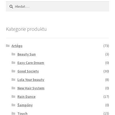
Vyhledávání
Kategorie produktu
Artégo
(73)
Beauty Sun
(3)
Easy Care Dream
(0)
Good Society
(30)
Lola Your beauty
(8)
New Hair System
(0)
Rain Dance
(17)
Šampóny
(0)
Touch
(15)