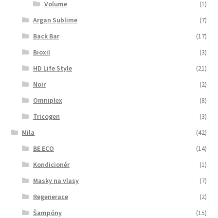
Volume
(1)
Argan Sublime
(7)
Back Bar
(17)
Bioxil
(3)
HD Life Style
(21)
Noir
(2)
Omniplex
(8)
Tricogen
(3)
Mila
(42)
BE ECO
(14)
Kondicionér
(1)
Masky na vlasy
(7)
Regenerace
(2)
Šampóny
(15)