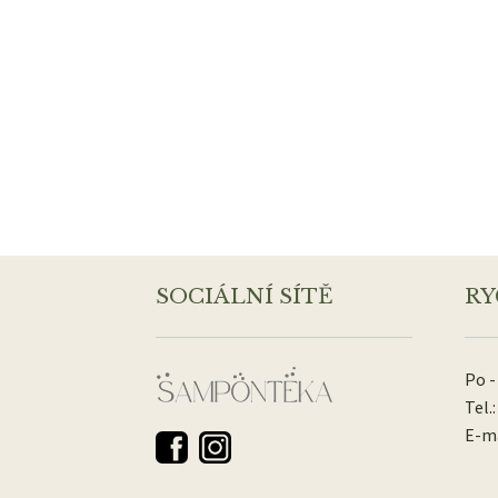
SOCIÁLNÍ SÍTĚ
RY
Po -
Tel.:
E-ma