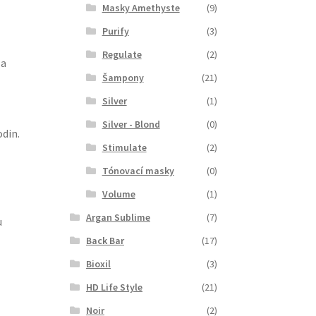
Masky Amethyste
(9)
Purify
(3)
Regulate
(2)
 a
Šampony
(21)
Silver
(1)
Silver - Blond
(0)
odin.
Stimulate
(2)
Tónovací masky
(0)
Volume
(1)
Argan Sublime
(7)
u
Back Bar
(17)
Bioxil
(3)
HD Life Style
(21)
Noir
(2)