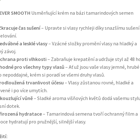
EVER SMOOTH
Usměrňující krém na bázi tamarindových semen
Zkracuje čas sušení
– Upravte si vlasy rychleji díky snazšímu sušení
elování.
edvábné a lesklé vlasy
– Vzácné složky promění vlasy na hladký a
vý závoj.
chrana proti vlhkosti
– Zabraňuje krepatění a udržuje styl až 48 h
hodné pro všechny typy vlasů
– Ať už jsou vaše vlasy jemné, hrubé
 nepoddajné, krém si poradí se všemi druhy vlasů.
rodloužená trvanlivost účesu
– Vlasy zůstanou rovné, hladké a
vené i po více umytích.
kouzlující vůně
– Sladké aroma višňových květů dodá vašemu styl
sní dotek.
řirozená hydratace
– Tamarindová semena tvoří ochranný film a
oce hydratují pro pružnější, silnější vlasy.
ití: