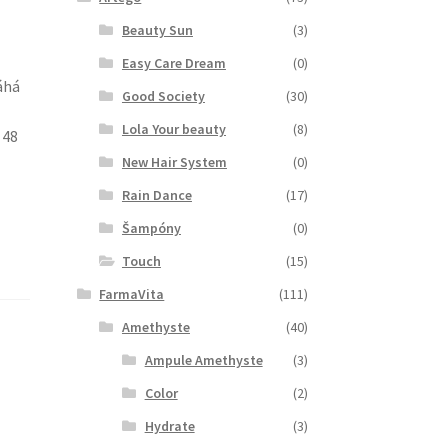
Beauty Sun
(3)
Easy Care Dream
(0)
áhá
Good Society
(30)
Lola Your beauty
(8)
 48
New Hair System
(0)
Rain Dance
(17)
Šampóny
(0)
Touch
(15)
FarmaVita
(111)
Amethyste
(40)
Ampule Amethyste
(3)
Color
(2)
Hydrate
(3)