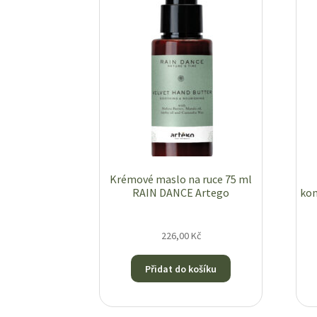
Krémové maslo na ruce 75 ml
RAIN DANCE Artego
kon
226,00
Kč
Přidat do košíku