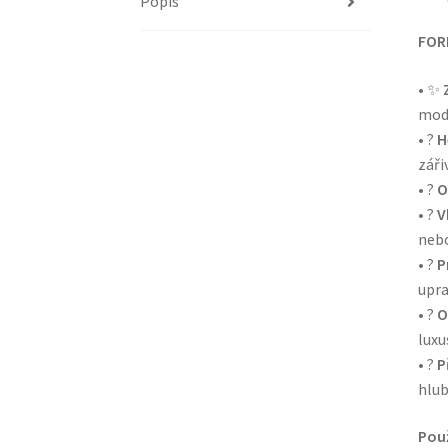
Popis
FOR
• ✨
mod
• ?
H
záři
• ?️
O
• ?
V
nebo
• ?
P
upra
• ?
O
luxu
• ?
P
hlub
Použ