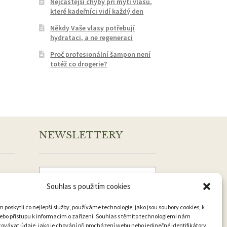
Nejčastější chyby při mytí vlasů,
které kadeřníci vidí každý den
Někdy Vaše vlasy potřebují
hydrataci, a ne regeneraci
Proč profesionální šampon není
totéž co drogerie?
NEWSLETTERY
Souhlas s použitím cookies
Přihlásit k odběru
oskytli co nejlepší služby, používáme technologie, jako jsou soubory cookies, k
ebo přístupu k informacím o zařízení. Souhlas s těmito technologiemi nám
vávat údaje, jako je chování při procházení webu nebo jedinečné identifikátory