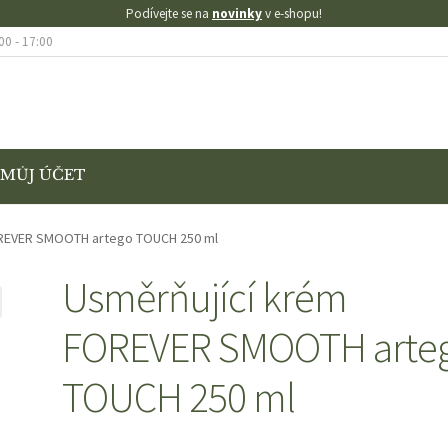
Podívejte se na
novinky
v e-shopu!
00 - 17:00
MŮJ ÚČET
KONTAKT
KOŠÍK
MŮJ ÚČET
O NÁS
OBCHOD
OBCHODNÍ PODMÍNK
OREVER SMOOTH artego TOUCH 250 ml
AMACE
VÝMĚNA A VRÁCENÍ ZBOŽÍ
Usměrňující krém
FOREVER SMOOTH arte
SE SLEVOU
ZKUŠEBNÍ STRÁNKA
TOUCH 250 ml