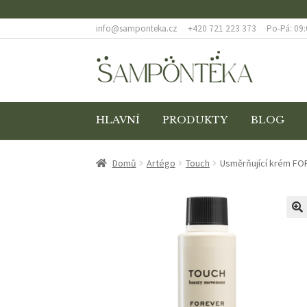
info@samponteka.cz
+420 721 223 373
Po-Pá: 09:
Přeskočit
Přejít
na
k
navigaci
obsahu
webu
HLAVNÍ
PRODUKTY
BLOG
ÚVODNÍ STRÁNKA
BLOG
COOKIES
DOPRAVA
Domů
Artégo
Touch
Usměrňující krém F
ODSTOUPENÍ OD SMLOUVY
POKLADNA
REKL
🔍
ZÁSADY OCHRANY OSOBNÍCH ÚDAJŮ
ZBOŽÍ 