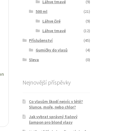
Láhve tmavé
(9)
500 ml
(21)
Láhve čiré
(9)
Láhve tmavé
(12)
Příslušenství
(45)
Gumičky do vlasů
(4)
Sleva
(0)
on
Nejnovější příspěvky
Co vlasům škodí nejvíc v létě?
Slunce, moře, nebo chlor?
Jak vybrat správný fialový
šampon pro blond vlasy