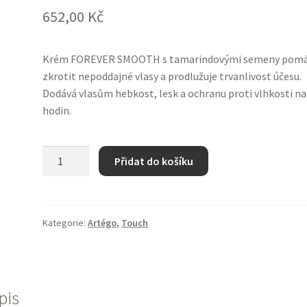
652,00
Kč
Krém FOREVER SMOOTH s tamarindovými semeny pom
zkrotit nepoddajné vlasy a prodlužuje trvanlivost účesu.
Dodává vlasům hebkost, lesk a ochranu proti vlhkosti na
hodin.
Usměrňující
Přidat do košíku
krém
FOREVER
SMOOTH
artego
Kategorie:
Artégo
,
Touch
TOUCH
250
ml
množství
pis