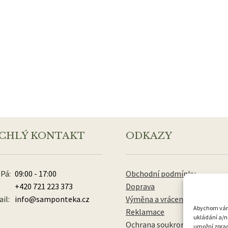
CHLÝ KONTAKT
ODKAZY
 Pá:
09:00 - 17:00
Obchodní podmínky
+420 721 223 373
Doprava
il:
info@samponteka.cz
Výměna a vrácení zboží
Abychom vám p
Reklamace
ukládání a/n
Ochrana soukromí
umožní zpraco