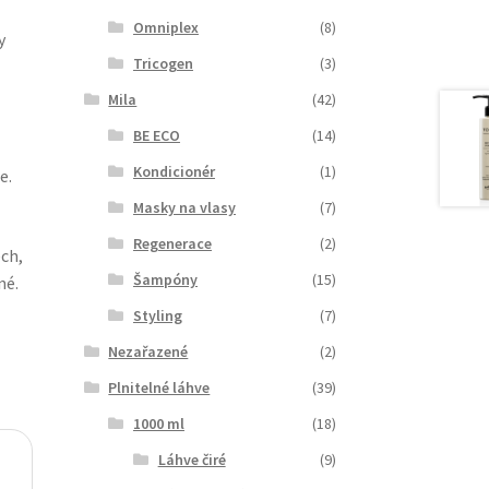
Omniplex
(8)
y
Tricogen
(3)
Mila
(42)
BE ECO
(14)
Kondicionér
(1)
e.
Masky na vlasy
(7)
Regenerace
(2)
ch,
Šampóny
(15)
né.
Styling
(7)
Nezařazené
(2)
Plnitelné láhve
(39)
1000 ml
(18)
Láhve čiré
(9)