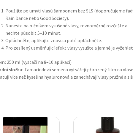
Použijte po umytí vlasů šamponem bez SLS (doporučujeme řad
Rain Dance nebo Good Society).
Naneste na ručníkem vysušené vlasy, rovnoměrně rozčešte a
nechte působit 5–10 minut.
Opláchněte, aplikujte znovu a poté opláchněte.
Pro zesílený usměrňující efekt vlasy vysušte a jemně je vyžehlet
em:
250 ml (vystačí na 8–10 aplikací)
odní složka:
Tamarindová semena vytvářejí přirozený film na vlase
atují více než kyselina hyaluronová a zanechávají vlasy pružné a sil