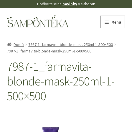
Podívejte se na
novinky
v e-shopu!
Přeskočit
Přejít
Menu
na
k
navigaci
obsahu
Úvodní stránka
webu
Domů
7987-1_farmavita-blonde-mask-250ml-1-500×500
7987-1_farmavita-blonde-mask-250ml-1-500×500
Blog
7987-1_farmavita-
Cookies
blonde-mask-250ml-1-
Doprava
500×500
Kontakt
Košík
Můj účet