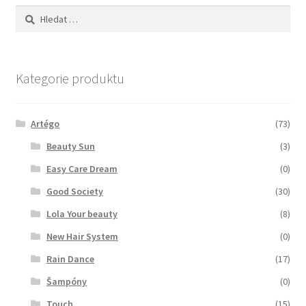
Vyhledávání
Zboží se slevou
Zkušební stránka
Kategorie produktu
Artégo
(73)
Beauty Sun
(3)
Easy Care Dream
(0)
Good Society
(30)
Lola Your beauty
(8)
New Hair System
(0)
Rain Dance
(17)
Šampóny
(0)
Touch
(15)