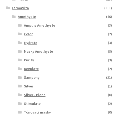
FarmaVita
(111)
Amethyste
(40)
Ampule Amethyste
(3)
Color
(2)
Hydrate
(3)
Masky Amethyste
(9)
Purify
(3)
Regulate
(2)
Šampony
(21)
Silver
(1)
Silver - Blond
(0)
Stimulate
(2)
Tónovací masky
(0)