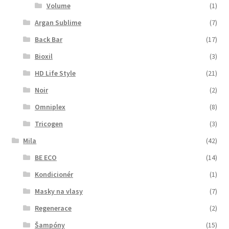
Volume
(1)
Argan Sublime
(7)
Back Bar
(17)
Bioxil
(3)
HD Life Style
(21)
Noir
(2)
Omniplex
(8)
Tricogen
(3)
Mila
(42)
BE ECO
(14)
Kondicionér
(1)
Masky na vlasy
(7)
Regenerace
(2)
Šampóny
(15)