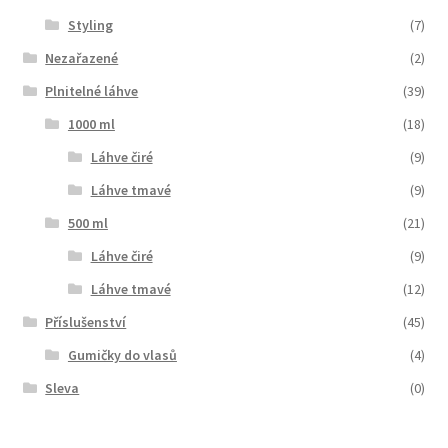
Styling
(7)
Nezařazené
(2)
Plnitelné láhve
(39)
1000 ml
(18)
Láhve čiré
(9)
Láhve tmavé
(9)
500 ml
(21)
Láhve čiré
(9)
Láhve tmavé
(12)
Příslušenství
(45)
Gumičky do vlasů
(4)
Sleva
(0)