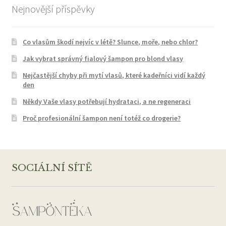
Nejnovější příspěvky
Co vlasům škodí nejvíc v létě? Slunce, moře, nebo chlor?
Jak vybrat správný fialový šampon pro blond vlasy
Nejčastější chyby při mytí vlasů, které kadeřníci vidí každý
den
Někdy Vaše vlasy potřebují hydrataci, a ne regeneraci
Proč profesionální šampon není totéž co drogerie?
SOCIÁLNÍ SÍTĚ