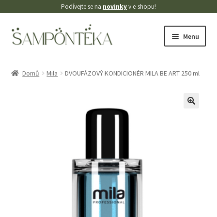
Podívejte se na
novinky
v e-shopu!
Přeskočit
Přejít
Menu
na
k
navigaci
obsahu
Úvodní stránka
webu
Domů
Mila
DVOUFÁZOVÝ KONDICIONÉR MILA BE ART 250 ml
Blog
Cookies
🔍
Doprava
Kontakt
Košík
Můj účet