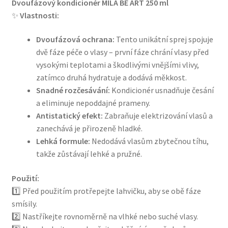
Dvoufázový kondicionér MILA BE ART 250 ml
✨
Vlastnosti:
Dvoufázová ochrana:
Tento unikátní sprej spojuje
dvě fáze péče o vlasy – první fáze chrání vlasy před
vysokými teplotami a škodlivými vnějšími vlivy,
zatímco druhá hydratuje a dodává měkkost.
Snadné rozčesávání:
Kondicionér usnadňuje česání
a eliminuje nepoddajné prameny.
Antistatický efekt:
Zabraňuje elektrizování vlasů a
zanechává je přirozeně hladké.
Lehká formule:
Nedodává vlasům zbytečnou tíhu,
takže zůstávají lehké a pružné.
Použití:
1️⃣ Před použitím protřepejte lahvičku, aby se obě fáze
smísily.
2️⃣ Nastříkejte rovnoměrně na vlhké nebo suché vlasy.