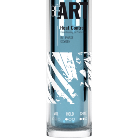
O nás
Obchod
Obchodní podmínky
Odstoupení od smlouvy
Pokladna
Reklamace
Výměna a vrácení zboží
Zásady ochrany osobních údajů