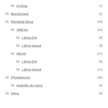
Styling
(7)
Nezařazené
(2)
Plnitelné láhve
(39)
1000 ml
(18)
Láhve čiré
(9)
Láhve tmavé
(9)
500 ml
(21)
Láhve čiré
(9)
Láhve tmavé
(12)
Příslušenství
(45)
Gumičky do vlasů
(4)
Sleva
(0)