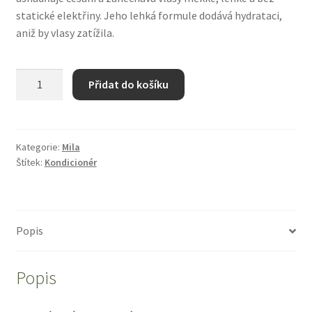
statické elektřiny. Jeho lehká formule dodává hydrataci,
aniž by vlasy zatížila.
DVOUFÁZOVÝ
Přidat do košíku
KONDICIONÉR
MILA
BE
ART
Kategorie:
Mila
Štítek:
Kondicionér
250
ml
množství
Popis
Popis