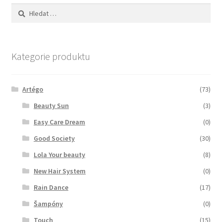
Vyhledávání
Kategorie produktu
Artégo
(73)
Beauty Sun
(3)
Easy Care Dream
(0)
Good Society
(30)
Lola Your beauty
(8)
New Hair System
(0)
Rain Dance
(17)
Šampóny
(0)
Touch
(15)