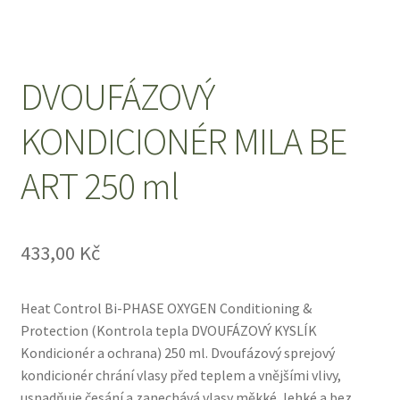
Zboží se slevou
Zkušební stránka
DVOUFÁZOVÝ
KONDICIONÉR MILA BE
ART 250 ml
433,00
Kč
Heat Control Bi-PHASE OXYGEN Conditioning &
Protection (Kontrola tepla DVOUFÁZOVÝ KYSLÍK
Kondicionér a ochrana) 250 ml. Dvoufázový sprejový
kondicionér chrání vlasy před teplem a vnějšími vlivy,
usnadňuje česání a zanechává vlasy měkké, lehké a bez