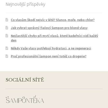
Nejnovější příspěvky
Co vlasům škodí nejvíc v létě? Slunce, moře, nebo chlor?
Jak vybrat správný fialový šampon pro blond vlasy
Nejčastější chyby při mytí vlasů, které kadeřníci vidí každý
den
Někdy Vaše vlasy potřebují hydrataci, a ne regeneraci
Proč profesionální šampon není totéž co drogerie?
SOCIÁLNÍ SÍTĚ