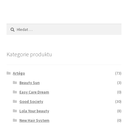
Zboží se slevou
Zkušební stránka
Vyhledávání
Kategorie produktu
Artégo
(73)
Beauty Sun
(3)
Easy Care Dream
(0)
Good Society
(30)
Lola Your beauty
(8)
New Hair System
(0)