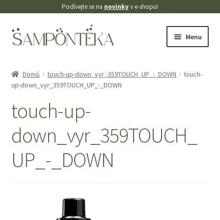
Podívejte se na
novinky
v e-shopu!
Přeskočit
Přejít
Menu
na
k
navigaci
obsahu
Úvodní stránka
webu
Domů
touch-up-down_vyr_359TOUCH_UP_-_DOWN
touch-
up-down_vyr_359TOUCH_UP_-_DOWN
Blog
touch-up-
Cookies
down_vyr_359TOUCH_
Doprava
UP_-_DOWN
Kontakt
Košík
Můj účet