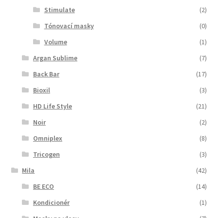
Stimulate
(2)
Tónovací masky
(0)
Volume
(1)
Argan Sublime
(7)
Back Bar
(17)
Bioxil
(3)
HD Life Style
(21)
Noir
(2)
Omniplex
(8)
Tricogen
(3)
Mila
(42)
BE ECO
(14)
Kondicionér
(1)