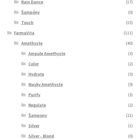
Rain Dance
(17)
Šampóny
(0)
Touch
(15)
FarmaVita
(111)
Amethyste
(40)
Ampule Amethyste
(3)
Color
(2)
Hydrate
(3)
Masky Amethyste
(9)
Purify
(3)
Regulate
(2)
Šampony
(21)
Silver
(1)
Silver - Blond
(0)