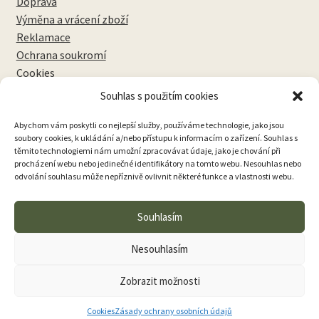
Doprava
Výměna a vrácení zboží
Reklamace
Ochrana soukromí
Cookies
Souhlas s použitím cookies
NEWSLETTERY
Abychom vám poskytli co nejlepší služby, používáme technologie, jako jsou
soubory cookies, k ukládání a/nebo přístupu k informacím o zařízení. Souhlas s
těmito technologiemi nám umožní zpracovávat údaje, jako je chování při
procházení webu nebo jedinečné identifikátory na tomto webu. Nesouhlas nebo
odvolání souhlasu může nepříznivě ovlivnit některé funkce a vlastnosti webu.
Přihlásit k odběru
Souhlasím
Nesouhlasím
Zobrazit možnosti
0
Cookies
Zásady ochrany osobních údajů
Hledat:
Hledat
samponteka.cz © 2026