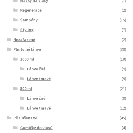
Masky na vlasy
(7)
Regenerace
(2)
Šampóny
(15)
Styling
(7)
Nezařazené
(2)
Plnitelné láhve
(39)
1000 ml
(18)
Láhve čiré
(9)
Láhve tmavé
(9)
500 ml
(21)
Láhve čiré
(9)
Láhve tmavé
(12)
Příslušenství
(45)
Gumičky do vlasů
(4)