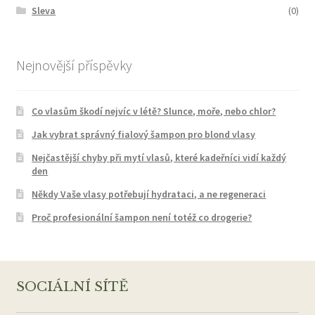
Sleva
(0)
Nejnovější příspěvky
Co vlasům škodí nejvíc v létě? Slunce, moře, nebo chlor?
Jak vybrat správný fialový šampon pro blond vlasy
Nejčastější chyby při mytí vlasů, které kadeřníci vidí každý
den
Někdy Vaše vlasy potřebují hydrataci, a ne regeneraci
Proč profesionální šampon není totéž co drogerie?
SOCIÁLNÍ SÍTĚ